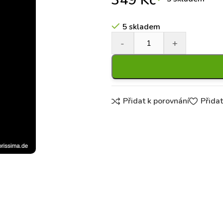
349
Kč
5 skladem
Přidat k porovnání
Přida