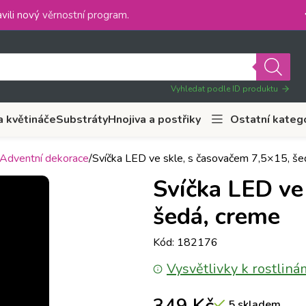
vili nový
věrnostní program
.
Vyhledat podle ID produktu
a květináče
Substráty
Hnojiva a postřiky
Ostatní kateg
Adventní dekorace
Svíčka LED ve skle, s časovačem 7,5×15, še
Svíčka LED ve
šedá, creme
Kód: 182176
Vysvětlivky k rostliná
5 skladem