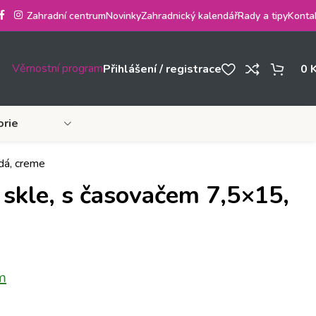
Zahradní centrum
Novinky
Zahradnický kalendář
Rady a tipy
Konta
Věrnostní program
Přihlášení / registrace
0
orie
dá, creme
 skle, s časovačem 7,5×15,
m