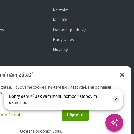
Kontakt
Můj účet
uvy
Dárkové poukazy
Rady a tipy
Novinky
mí nám záleží
cookie
áleží. Používáme cookies, některé jsou nezbytné, jiné pomáhají
k.
Odmítnout
Příjmout
Sledujte nás:
Ochrana osobních údajů