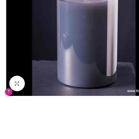
Klikněte pro zvětšení
?