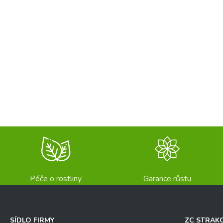
Péče o rostliny
Garance růstu
SÍDLO FIRMY
ZC STRAK