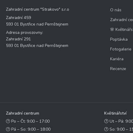
Zahradní centrum "Strakovo" s.r.o
O nás
Zahradní 459
Zahradní ce
593 01 Bystřice nad Pernštejnem
🌸 Květinářs
Adresa provozovny:
Zahradní 291
Poptávka
593 01 Bystřice nad Pernštejnem
Fotogalerie
Kariéra
Recenze
Zahradní centrum
Květinářství
🕑 Po – Čt: 9:00 – 17:00
🕑 Ut – Pá: 9:0
🕑 Pá – So: 9:00 – 18:00
🕑 So: 9:00 – 1