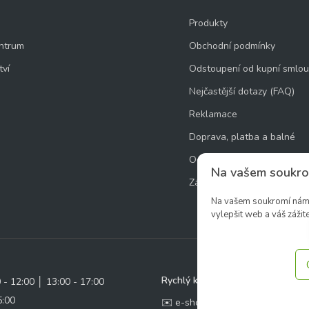
Produkty
ntrum
Obchodní podmínky
tví
Odstoupení od kupní smlo
Nejčastější dotazy (FAQ)
Reklamace
Doprava, platba a balné
Ochrana osobních údajů
Na vašem soukro
Zásady používání souborů 
Na vašem soukromí nám z
vylepšit web a váš zážite
Rychlý kontakt:
0 - 12:00 │ 13:00 - 17:00
5:00
✉️ e-shop@zcstrakovo.cz