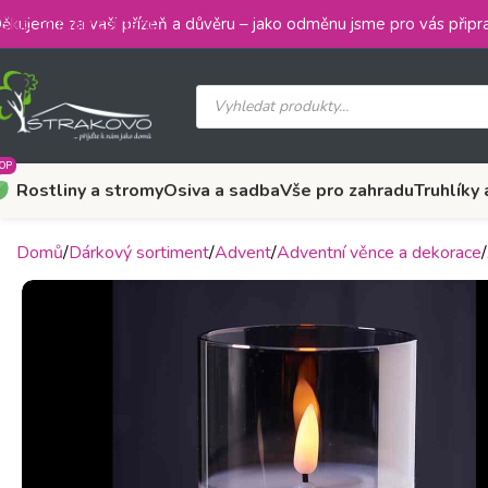
Skip to main content
ěkujeme za vaši přízeň a důvěru – jako odměnu jsme pro vás připra
OP
Rostliny a stromy
Osiva a sadba
Vše pro zahradu
Truhlíky 
Domů
Dárkový sortiment
Advent
Adventní věnce a dekorace