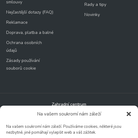
smlouvy
Rady a tipy
Nejčastější dotazy (FAQ)
Novinky
Reklamace
Doprava, platba a balné
Ochrana osobních
údajů
Zásady používání
souborů cookie
Zahradní centrum
🕑 Po – Čt: 9:00 – 17:00
Na vašem soukromí nám záleží
🕑 Pá – So: 9:00 – 18:00
Na vašem soukromí nám záleží. Používáme cookies, některé jsou
🚫 Neděle: ZAVŘENO
nezbytné, jiné pomáhají vylepšit web a váš zážitek.