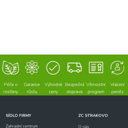
Péče o
Garance
Výhodné
Bezpečná
Věrnostní
Vrácení
rostliny
růstu
ceny
doprava
program
peněz
SÍDLO FIRMY
ZC STRAKOVO
Zahradní centrum
O nás