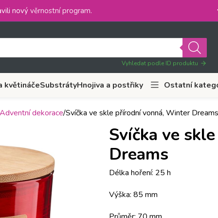
vili nový
věrnostní program
.
Vyhledat podle ID produktu
a květináče
Substráty
Hnojiva a postřiky
Ostatní kateg
Adventní dekorace
Svíčka ve skle přírodní vonná, Winter Dream
Svíčka ve skle
Dreams
Délka hoření: 25 h
Výška: 85 mm
Průměr: 70 mm