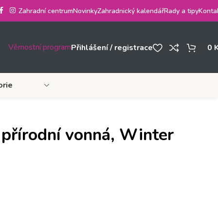
Zahradní centrum
Novinky
Zahradnický kalendář
Rady a tipy
Konta
Věrnostní program
Přihlášení / registrace
0
orie
s
 přírodní vonná, Winter