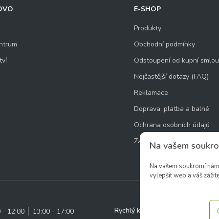
OVO
E-SHOP
Produkty
ntrum
Obchodní podmínky
tví
Odstoupení od kupní smlo
Nejčastější dotazy (FAQ)
Reklamace
Doprava, platba a balné
Ochrana osobních údajů
Zásady používání souborů 
Na vašem soukro
Na vašem soukromí nám z
vylepšit web a váš zážite
Rychlý kontakt:
0 - 12:00 │ 13:00 - 17:00