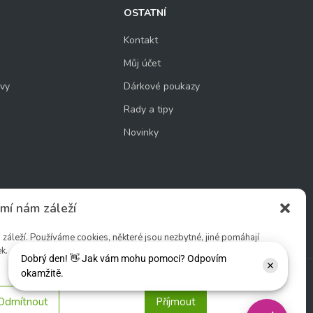
OSTATNÍ
Kontakt
Můj účet
uvy
Dárkové poukazy
Rady a tipy
Novinky
cookie
mí nám záleží
áleží. Používáme cookies, některé jsou nezbytné, jiné pomáhají
k.
Sledujte nás:
Odmítnout
Příjmout