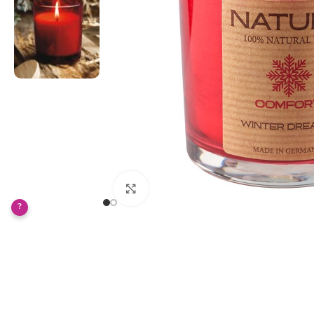
Klikněte pro zvětšení
?