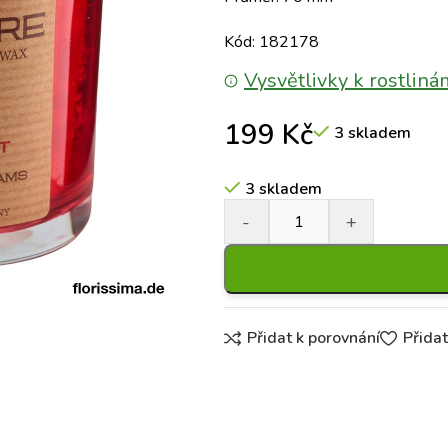
Kód: 182178
Vysvětlivky k rostliná
199
Kč
3 skladem
3 skladem
Přidat k porovnání
Přida