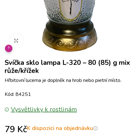
Klikněte pro zvětšení
?
Svíčka sklo lampa L-320 – 80 (85) g mix
růže/křížek
Hřbitovní lucerna je doplněk na hrob nebo pietní místo.
Kód: 84251
Vysvětlivky k rostlinám
79
Kč
K dispozici na objednávku