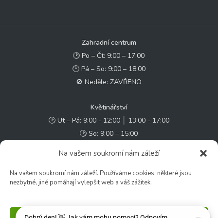
Zahradní centrum
🕑 Po – Čt: 9:00 – 17:00
🕑 Pá – So: 9:00 – 18:00
🚫 Neděle: ZAVŘENO
Květinářství
🕑 Ut – Pá: 9:00 - 12:00 │ 13:00 - 17:00
🕑 So: 9:00 – 15:00
🚫 Ne - Po: ZAVŘENO
Na vašem soukromí nám záleží
Rychlý kontakt:
Na vašem soukromí nám záleží. Používáme cookies, některé jsou
nezbytné, jiné pomáhají vylepšit web a váš zážitek.
✉️ e-shop@zcstrakovo.cz
Sledujte nás:
Příjmout