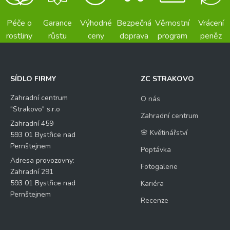
Péče o
Garance
Výhodné
Bezpečná
Věrnostní
Vrácení
rostliny
růstu
ceny
doprava
program
peněz
SÍDLO FIRMY
ZC STRAKOVO
Zahradní centrum
O nás
"Strakovo" s.r.o
Zahradní centrum
Zahradní 459
🌸 Květinářství
593 01 Bystřice nad
Pernštejnem
Poptávka
Adresa provozovny:
Fotogalerie
Zahradní 291
593 01 Bystřice nad
Kariéra
Pernštejnem
Recenze