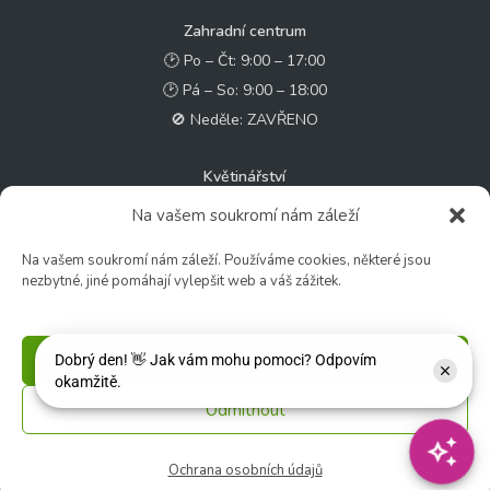
Zahradní centrum
🕑 Po – Čt: 9:00 – 17:00
🕑 Pá – So: 9:00 – 18:00
🚫 Neděle: ZAVŘENO
Květinářství
🕑 Ut – Pá: 9:00 - 12:00 │ 13:00 - 17:00
Na vašem soukromí nám záleží
🕑 So: 9:00 – 15:00
Na vašem soukromí nám záleží. Používáme cookies, některé jsou
🚫 Ne - Po: ZAVŘENO
nezbytné, jiné pomáhají vylepšit web a váš zážitek.
Rychlý kontakt:
✉️ e-shop@zcstrakovo.cz
Příjmout
Odmítnout
Sledujte nás:
Ochrana osobních údajů