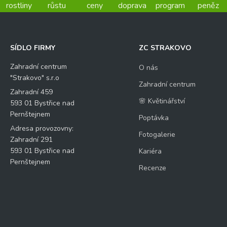
rostliny
růstu
ceny
doprava
program
peněz
SÍDLO FIRMY
ZC STRAKOVO
Zahradní centrum
O nás
"Strakovo" s.r.o
Zahradní centrum
Zahradní 459
🌸 Květinářství
593 01 Bystřice nad
Pernštejnem
Poptávka
Adresa provozovny:
Fotogalerie
Zahradní 291
593 01 Bystřice nad
Kariéra
Pernštejnem
Recenze