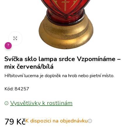
Klikněte pro zvětšení
?
Svíčka sklo lampa srdce Vzpomínáme –
mix červená/bílá
Hřbitovní lucerna je doplněk na hrob nebo pietní místo.
Kód: 84257
Vysvětlivky k rostlinám
79
Kč
K dispozici na objednávku