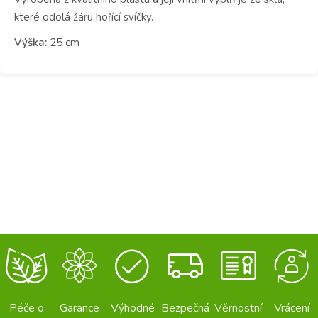
které odolá žáru hořící svíčky.
Výška:
25 cm
Péče o
Garance
Výhodné
Bezpečná
Věrnostní
Vrácení