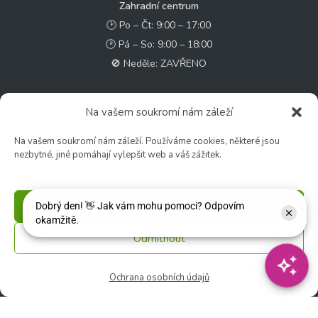
Zahradní centrum
🕑 Po – Čt: 9:00 – 17:00
🕑 Pá – So: 9:00 – 18:00
🚫 Neděle: ZAVŘENO
Květinářství
Na vašem soukromí nám záleží
🕑 Ut – Pá: 9:00 - 12:00 │ 13:00 - 17:00
🕑 So: 9:00 – 15:00
Na vašem soukromí nám záleží. Používáme cookies, některé jsou
nezbytné, jiné pomáhají vylepšit web a váš zážitek.
🚫 Ne - Po: ZAVŘENO
Rychlý kontakt:
Příjmout
✉️ e-shop@zcstrakovo.cz
Odmítnout
Sledujte nás:
Ochrana osobních údajů