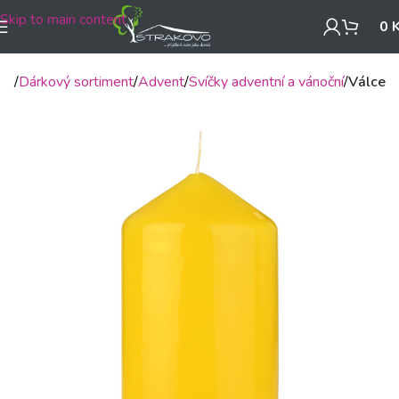
Skip to main content
0
mů
Dárkový sortiment
Advent
Svíčky adventní a vánoční
Válce