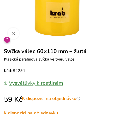
Klikněte pro zvětšení
?
Svíčka válec 60×110 mm – žlutá
Klasická parafinová svíčka ve tvaru válce.
Kód: 84291
Vysvětlivky k rostlinám
59
Kč
K dispozici na objednávku
K dispozici na objednávku