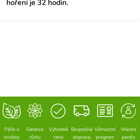
hoření je 32 hodin.
Péče o
Garance
Výhodné
Bezpečná
Věrnostní
Vrácení
rostliny
růstu
ceny
doprava
program
peněz