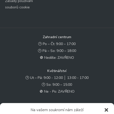
Zásady používání
souborů cookie
Zahradní centrum
🕑 Po – Čt: 9:00 – 17:00
🕑 Pá – So: 9:00 – 18:00
🚫 Neděle: ZAVŘENO
Květinářství
🕑 Ut – Pá: 9:00 - 12:00 │ 13:00 - 17:00
🕑 So: 9:00 – 15:00
🚫 Ne - Po: ZAVŘENO
Rychlý kontakt:
Na vašem soukromí nám záleží
✉️ e-shop@zcstrakovo.cz