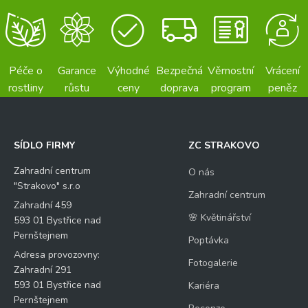
Péče o
Garance
Výhodné
Bezpečná
Věrnostní
Vrácení
rostliny
růstu
ceny
doprava
program
peněz
SÍDLO FIRMY
ZC STRAKOVO
Zahradní centrum
O nás
"Strakovo" s.r.o
Zahradní centrum
Zahradní 459
🌸 Květinářství
593 01 Bystřice nad
Pernštejnem
Poptávka
Adresa provozovny:
Fotogalerie
Zahradní 291
593 01 Bystřice nad
Kariéra
Pernštejnem