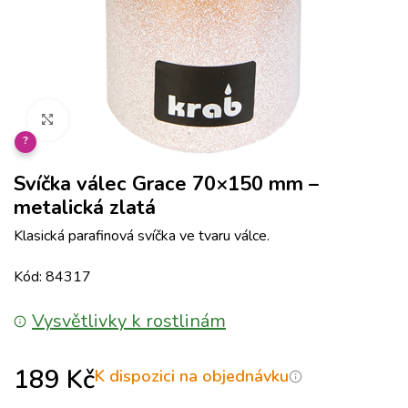
Klikněte pro zvětšení
?
Svíčka válec Grace 70×150 mm –
metalická zlatá
Klasická parafinová svíčka ve tvaru válce.
Kód: 84317
Vysvětlivky k rostlinám
189
Kč
K dispozici na objednávku