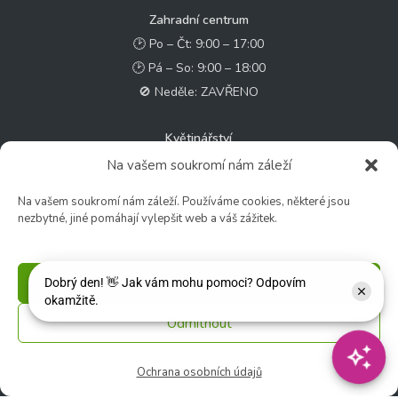
Zahradní centrum
🕑 Po – Čt: 9:00 – 17:00
🕑 Pá – So: 9:00 – 18:00
🚫 Neděle: ZAVŘENO
Květinářství
🕑 Ut – Pá: 9:00 - 12:00 │ 13:00 - 17:00
Na vašem soukromí nám záleží
🕑 So: 9:00 – 15:00
Na vašem soukromí nám záleží. Používáme cookies, některé jsou
🚫 Ne - Po: ZAVŘENO
nezbytné, jiné pomáhají vylepšit web a váš zážitek.
Rychlý kontakt:
Příjmout
✉️ e-shop@zcstrakovo.cz
Odmítnout
Sledujte nás:
Ochrana osobních údajů