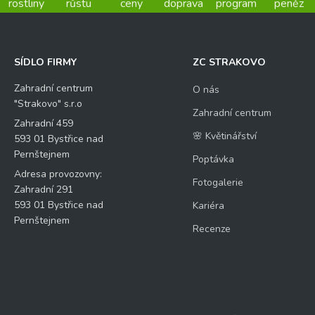
rostliny
růstu
ceny
doprava
program
peněz
SÍDLO FIRMY
ZC STRAKOVO
Zahradní centrum
O nás
"Strakovo" s.r.o
Zahradní centrum
Zahradní 459
🌸 Květinářství
593 01 Bystřice nad
Pernštejnem
Poptávka
Adresa provozovny:
Fotogalerie
Zahradní 291
593 01 Bystřice nad
Kariéra
Pernštejnem
Recenze