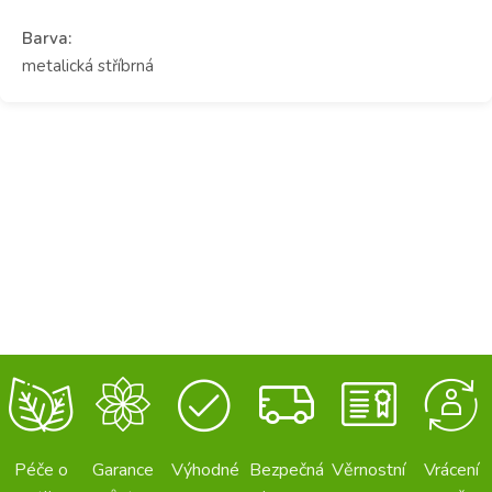
Barva:
metalická stříbrná
Péče o
Garance
Výhodné
Bezpečná
Věrnostní
Vrácení