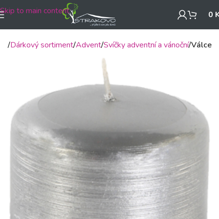
Skip to main content
0
mů
Dárkový sortiment
Advent
Svíčky adventní a vánoční
Válce