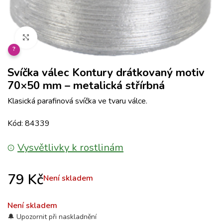
Klikněte pro zvětšení
?
Svíčka válec Kontury drátkovaný motiv
70×50 mm – metalická střírbná
Klasická parafinová svíčka ve tvaru válce.
Kód: 84339
Vysvětlivky k rostlinám
79
Kč
Není skladem
Není skladem