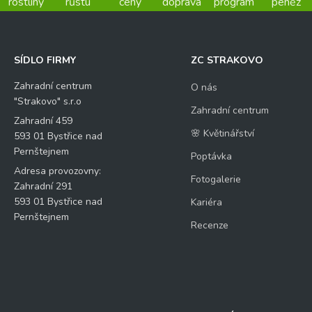
rostliny
růstu
ceny
doprava
program
peněz
SÍDLO FIRMY
ZC STRAKOVO
Zahradní centrum
O nás
"Strakovo" s.r.o
Zahradní centrum
Zahradní 459
🌸 Květinářství
593 01 Bystřice nad
Pernštejnem
Poptávka
Adresa provozovny:
Fotogalerie
Zahradní 291
593 01 Bystřice nad
Kariéra
Pernštejnem
Recenze