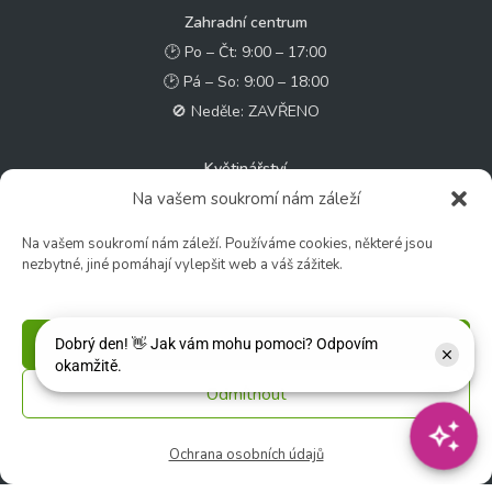
Zahradní centrum
🕑 Po – Čt: 9:00 – 17:00
🕑 Pá – So: 9:00 – 18:00
🚫 Neděle: ZAVŘENO
Květinářství
🕑 Ut – Pá: 9:00 - 12:00 │ 13:00 - 17:00
Na vašem soukromí nám záleží
🕑 So: 9:00 – 15:00
Na vašem soukromí nám záleží. Používáme cookies, některé jsou
🚫 Ne - Po: ZAVŘENO
nezbytné, jiné pomáhají vylepšit web a váš zážitek.
Rychlý kontakt:
Příjmout
✉️ e-shop@zcstrakovo.cz
Odmítnout
Sledujte nás:
Ochrana osobních údajů