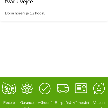
tvaru vejce.
Doba hoření je 12 hodin.
Péče o
Garance
Výhodné
Bezpečná
Věrnostní
Vrácení