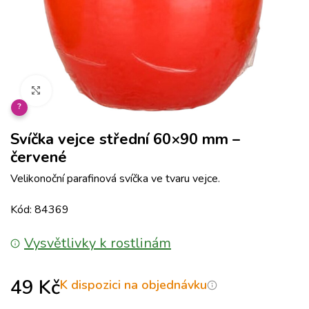
Klikněte pro zvětšení
?
Svíčka vejce střední 60×90 mm –
červené
Velikonoční parafinová svíčka ve tvaru vejce.
Kód: 84369
Vysvětlivky k rostlinám
49
Kč
K dispozici na objednávku