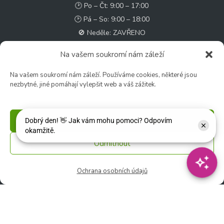
🕑 Po – Čt: 9:00 – 17:00
🕑 Pá – So: 9:00 – 18:00
🚫 Neděle: ZAVŘENO
Na vašem soukromí nám záleží
Květinářství
🕑 Ut – Pá: 9:00 - 12:00 │ 13:00 - 17:00
Na vašem soukromí nám záleží. Používáme cookies, některé jsou
nezbytné, jiné pomáhají vylepšit web a váš zážitek.
🕑 So: 9:00 – 15:00
🚫 Ne - Po: ZAVŘENO
Příjmout
Rychlý kontakt:
✉️ e-shop@zcstrakovo.cz
Odmítnout
Sledujte nás:
Ochrana osobních údajů
© 2026 Zahradní centrum "Strakovo" s.r.o. – Všechna práva vyhrazena. |