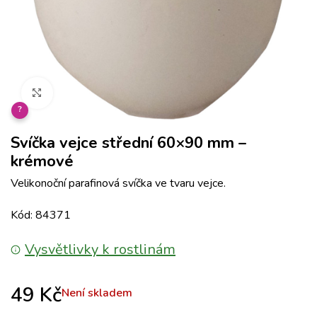
Klikněte pro zvětšení
?
Svíčka vejce střední 60×90 mm –
krémové
Velikonoční parafinová svíčka ve tvaru vejce.
Kód: 84371
Vysvětlivky k rostlinám
49
Kč
Není skladem