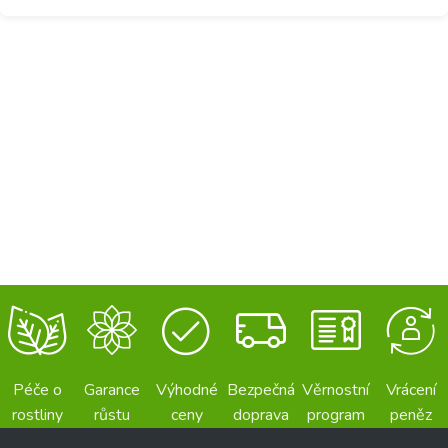
Péče o
Garance
Výhodné
Bezpečná
Věrnostní
Vrácení
rostliny
růstu
ceny
doprava
program
peněz