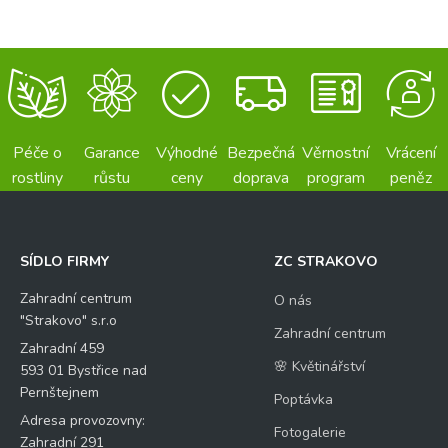
Péče o
Garance
Výhodné
Bezpečná
Věrnostní
Vrácení
rostliny
růstu
ceny
doprava
program
peněz
SÍDLO FIRMY
ZC STRAKOVO
Zahradní centrum
O nás
"Strakovo" s.r.o
Zahradní centrum
Zahradní 459
🌸 Květinářství
593 01 Bystřice nad
Pernštejnem
Poptávka
Adresa provozovny:
Fotogalerie
Zahradní 291