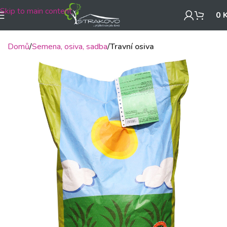
Skip to main content
0
Domů
Semena, osiva, sadba
Travní osiva