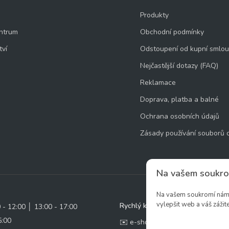
Produkty
ntrum
Obchodní podmínky
tví
Odstoupení od kupní smlo
Nejčastější dotazy (FAQ)
Reklamace
Doprava, platba a balné
Ochrana osobních údajů
Zásady používání souborů 
Na vašem soukro
Na vašem soukromí nám z
vylepšit web a váš zážite
Rychlý kontakt:
0 - 12:00 │ 13:00 - 17:00
5:00
✉️ e-shop@zcstrakovo.cz