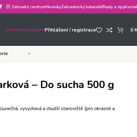
Zahradní centrum
Novinky
Zahradnický kalendář
Rady a tipy
Konta
Věrnostní program
Přihlášení / registrace
0
orie
arková – Do sucha 500 g
 slunečná, vysychavá a chudší stanoviště (pro okrasné a