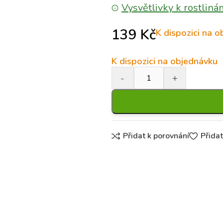
Vysvětlivky k rostliná
139
Kč
K dispozici na 
K dispozici na objednávku
Přidat k porovnání
Přida