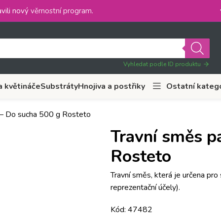
vili nový
věrnostní program
.
Vyhledat podle ID produktu
a květináče
Substráty
Hnojiva a postřiky
Ostatní kateg
 – Do sucha 500 g Rosteto
Travní směs p
Rosteto
Travní směs, která je určena pro
reprezentační účely).
Kód: 47482