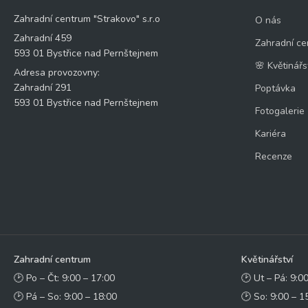
Zahradní centrum "Strakovo" s.r.o
O nás
Zahradní 459
Zahradní ce
593 01 Bystřice nad Pernštejnem
🌸 Květinářs
Adresa provozovny:
Zahradní 291
Poptávka
593 01 Bystřice nad Pernštejnem
Fotogalerie
Kariéra
Recenze
Zahradní centrum
Květinářství
🕑 Po – Čt: 9:00 – 17:00
🕑 Ut – Pá: 9:0
🕑 Pá – So: 9:00 – 18:00
🕑 So: 9:00 – 1