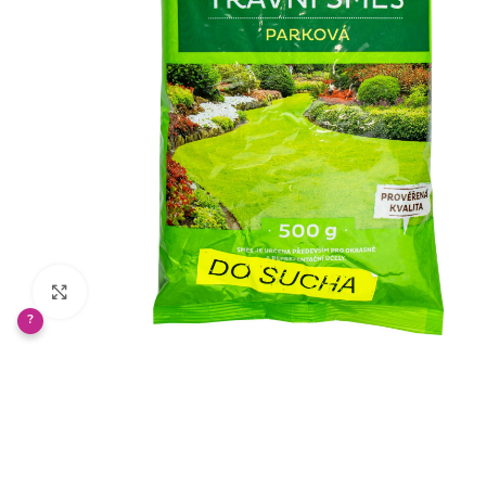
Klikněte pro zvětšení
?