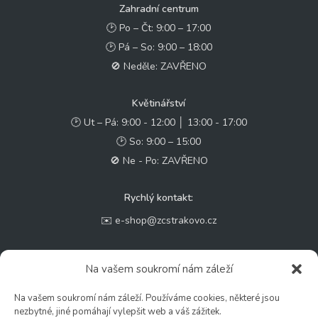
Zahradní centrum
🕑 Po – Čt: 9:00 – 17:00
🕑 Pá – So: 9:00 – 18:00
🚫 Neděle: ZAVŘENO
Květinářství
🕑 Ut – Pá: 9:00 - 12:00 │ 13:00 - 17:00
🕑 So: 9:00 – 15:00
🚫 Ne - Po: ZAVŘENO
Rychlý kontakt:
✉️ e-shop@zcstrakovo.cz
Sledujte nás:
Na vašem soukromí nám záleží
Na vašem soukromí nám záleží. Používáme cookies, některé jsou
nezbytné, jiné pomáhají vylepšit web a váš zážitek.