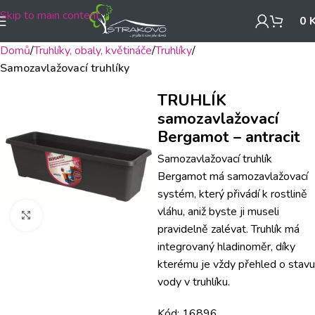
Skip to main content
0
Domů
Truhlíky, obaly, květináče
Truhlíky
Samozavlažovací truhlíky
TRUHLÍK
samozavlažovací
Bergamot – antracit
Samozavlažovací truhlík
Bergamot má samozavlažovací
systém, který přivádí k rostlině
vláhu, aniž byste ji museli
Klikněte pro zvětšení
pravidelně zalévat. Truhlík má
integrovaný hladinoměr, díky
kterému je vždy přehled o stavu
vody v truhlíku.
Kód: 16896