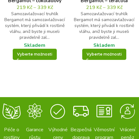
Bergamot – čokoládový
Bergamot – teracota
219
Kč
–
339
Kč
219
Kč
–
339
Kč
Samozavlažovací truhlík
Samozavlažovací truhlík
Bergamot má samozavlažovací
Bergamot má samozavlažovací
systém, který přivádí k rostlině
systém, který přivádí k rostlině
vláhu, aniž byste ji museli
vláhu, aniž byste ji museli
pravidelně zal...
pravidelně zal...
Skladem
Skladem
Vyberte možnosti
Vyberte možnosti
Péče o
Garance
Výhodné
Bezpečná
Věrnostní
Vrácení
rostliny
růstu
ceny
doprava
program
peněz