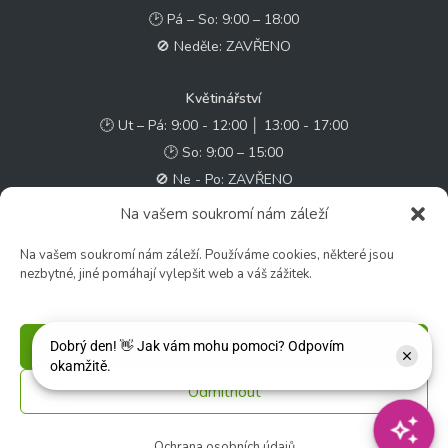
🕑 Pá – So: 9:00 – 18:00
🚫 Neděle: ZAVŘENO
Květinářství
🕑 Ut – Pá: 9:00 - 12:00 │ 13:00 - 17:00
🕑 So: 9:00 – 15:00
🚫 Ne - Po: ZAVŘENO
Na vašem soukromí nám záleží
Rychlý kontakt:
Na vašem soukromí nám záleží. Používáme cookies, některé jsou
✉️ e-shop@zcstrakovo.cz
nezbytné, jiné pomáhají vylepšit web a váš zážitek.
Sledujte nás:
Příjmout
Odmítnout
© 2026 Zahradní centrum "Strakovo" s.r.o. – Všechna práva vyhrazena. |
Vytvořilo
inetio s. r. o.
Ochrana osobních údajů