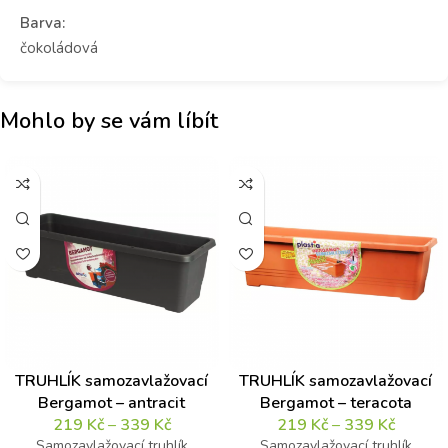
Barva:
čokoládová
Mohlo by se vám líbít
TRUHLÍK samozavlažovací
TRUHLÍK samozavlažovací
Bergamot – antracit
Bergamot – teracota
219
Kč
–
339
Kč
219
Kč
–
339
Kč
Samozavlažovací truhlík
Samozavlažovací truhlík