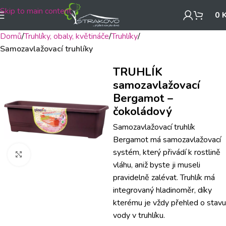
Skip to main content
0
Domů
Truhlíky, obaly, květináče
Truhlíky
Samozavlažovací truhlíky
TRUHLÍK
samozavlažovací
Bergamot –
čokoládový
Samozavlažovací truhlík
Bergamot má samozavlažovací
systém, který přivádí k rostlině
Klikněte pro zvětšení
vláhu, aniž byste ji museli
pravidelně zalévat. Truhlík má
integrovaný hladinoměr, díky
kterému je vždy přehled o stavu
vody v truhlíku.