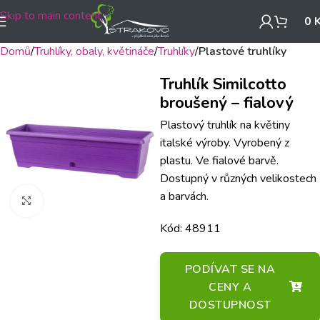
Skip to main content
0
Domů
Truhlíky, obaly, květináče
Truhlíky
Plastové truhlíky
Truhlík Similcotto
broušený – fialový
Plastový truhlík na květiny
italské výroby. Vyrobený z
plastu. Ve fialové barvě.
Dostupný v různých velikostech
a barvách.
Klikněte pro zvětšení
Kód: 48911
PODÍVAT SE NA
CENY A
DOSTUPNOST