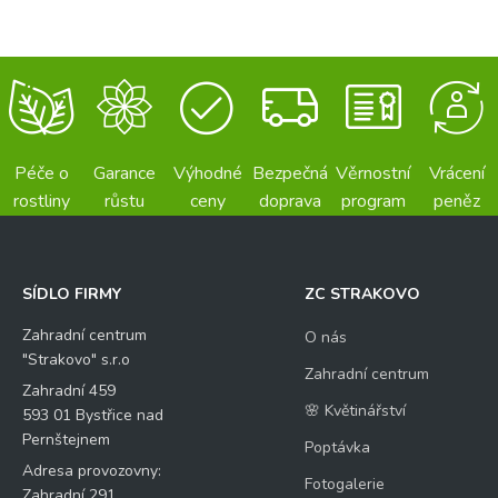
Péče o
Garance
Výhodné
Bezpečná
Věrnostní
Vrácení
rostliny
růstu
ceny
doprava
program
peněz
SÍDLO FIRMY
ZC STRAKOVO
Zahradní centrum
O nás
"Strakovo" s.r.o
Zahradní centrum
Zahradní 459
🌸 Květinářství
593 01 Bystřice nad
Pernštejnem
Poptávka
Adresa provozovny:
Fotogalerie
Zahradní 291