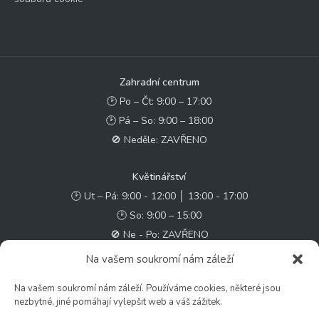
Zahradní centrum
🕑 Po – Čt: 9:00 – 17:00
🕑 Pá – So: 9:00 – 18:00
🚫 Neděle: ZAVŘENO
Květinářství
🕑 Ut – Pá: 9:00 - 12:00 │ 13:00 - 17:00
🕑 So: 9:00 – 15:00
🚫 Ne - Po: ZAVŘENO
Na vašem soukromí nám záleží
Rychlý kontakt:
Na vašem soukromí nám záleží. Používáme cookies, některé jsou
✉️ e-shop@zcstrakovo.cz
nezbytné, jiné pomáhají vylepšit web a váš zážitek.