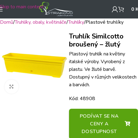
Skip to main content
0
Domů
Truhlíky, obaly, květináče
Truhlíky
Plastové truhlíky
Truhlík Similcotto
broušený – žlutý
Plastový truhlík na květiny
italské výroby. Vyrobený z
plastu. Ve žluté barvě.
Dostupný v různých velikostech
a barvách.
Klikněte pro zvětšení
Kód: 48908
PODÍVAT SE NA
CENY A
DOSTUPNOST