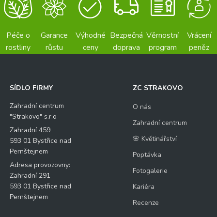
Péče o
Garance
Výhodné
Bezpečná
Věrnostní
Vrácení
rostliny
růstu
ceny
doprava
program
peněz
SÍDLO FIRMY
ZC STRAKOVO
Zahradní centrum
O nás
"Strakovo" s.r.o
Zahradní centrum
Zahradní 459
🌸 Květinářství
593 01 Bystřice nad
Pernštejnem
Poptávka
Adresa provozovny:
Fotogalerie
Zahradní 291
593 01 Bystřice nad
Kariéra
Pernštejnem
Recenze