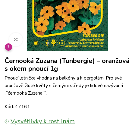
Klikněte pro zvětšení
?
Černooká Zuzana (Tunbergie) – oranžová
s okem pnoucí 1g
Pnoucí letnička vhodná na balkóny a k pergolám. Pro své
oranžově žluté květy s černými středy je lidově nazývaná
„“černooká Zuzana““.
Kód: 47161
Vysvětlivky k rostlinám