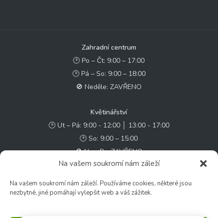
Zahradní centrum
🕑 Po – Čt: 9:00 – 17:00
🕑 Pá – So: 9:00 – 18:00
🚫 Neděle: ZAVŘENO
Květinářství
🕑 Ut – Pá: 9:00 - 12:00 │ 13:00 - 17:00
🕑 So: 9:00 – 15:00
🚫 Ne - Po: ZAVŘENO
Na vašem soukromí nám záleží
Rychlý kontakt:
Na vašem soukromí nám záleží. Používáme cookies, některé jsou
✉️ e-shop@zcstrakovo.cz
nezbytné, jiné pomáhají vylepšit web a váš zážitek.
Sledujte nás: