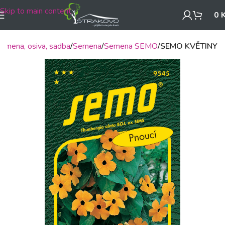
Skip to main content
0
emena, osiva, sadba
Semena
Semena SEMO
SEMO KVĚTINY