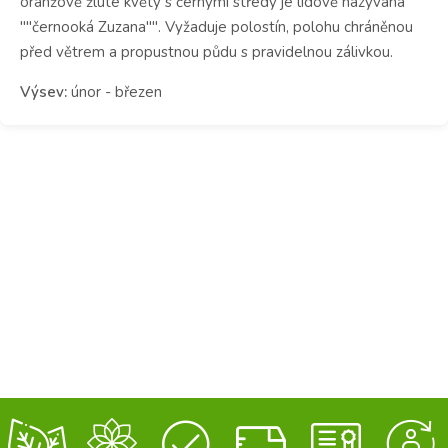
oranžově žluté květy s černými středy je lidově nazývaná
""černooká Zuzana"". Vyžaduje polostín, polohu chráněnou
před větrem a propustnou půdu s pravidelnou zálivkou.
Výsev:
únor - březen