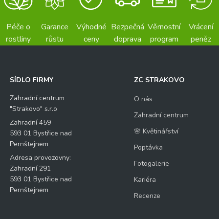
Péče o
Garance
Výhodné
Bezpečná
Věrnostní
Vrácení
rostliny
růstu
ceny
doprava
program
peněz
SÍDLO FIRMY
ZC STRAKOVO
Zahradní centrum
O nás
"Strakovo" s.r.o
Zahradní centrum
Zahradní 459
🌸 Květinářství
593 01 Bystřice nad
Pernštejnem
Poptávka
Adresa provozovny:
Fotogalerie
Zahradní 291
593 01 Bystřice nad
Kariéra
Pernštejnem
Recenze