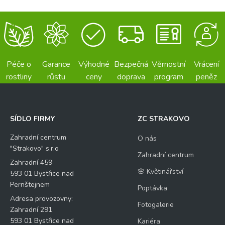
Péče o
Garance
Výhodné
Bezpečná
Věrnostní
Vrácení
rostliny
růstu
ceny
doprava
program
peněz
SÍDLO FIRMY
ZC STRAKOVO
Zahradní centrum
O nás
"Strakovo" s.r.o
Zahradní centrum
Zahradní 459
🌸 Květinářství
593 01 Bystřice nad
Pernštejnem
Poptávka
Adresa provozovny:
Fotogalerie
Zahradní 291
593 01 Bystřice nad
Kariéra