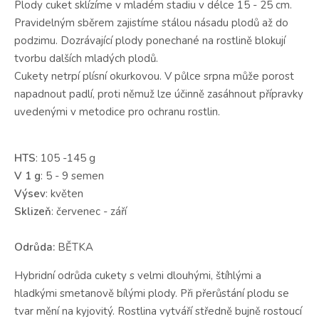
Plody cuket sklízíme v mladém stadiu v délce 15 - 25 cm.
Pravidelným sběrem zajistíme stálou násadu plodů až do
podzimu. Dozrávající plody ponechané na rostlině blokují
tvorbu dalších mladých plodů.
Cukety netrpí plísní okurkovou. V půlce srpna může porost
napadnout padlí, proti němuž lze účinně zasáhnout přípravky
uvedenými v metodice pro ochranu rostlin.
HTS
: 105 -145 g
V 1 g
: 5 - 9 semen
Výsev
: květen
Sklizeň
: červenec - září
Odrůda:
BĚTKA
Hybridní odrůda cukety s velmi dlouhými, štíhlými a
hladkými smetanově bílými plody. Při přerůstání plodu se
tvar mění na kyjovitý. Rostlina vytváří středně bujně rostoucí