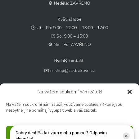
🚫 Neděle: ZAVŘENO
Květinářství
🕑 Ut – Pá: 9:00 - 12:00 │ 13:00 - 17:00
🕑 So: 9:00 – 15:00
🚫 Ne - Po: ZAVŘENO
Rychlý kontakt:
✉️ e-shop@zcstrakovo.cz
Sledujte nás:
Na vašem soukromí nám záleží
Na vašem soukromí nám záleží. Používáme cookies, některé jsou
nezbytné, jiné pomáhají vylepšit web a váš zážitek.
Příjmout