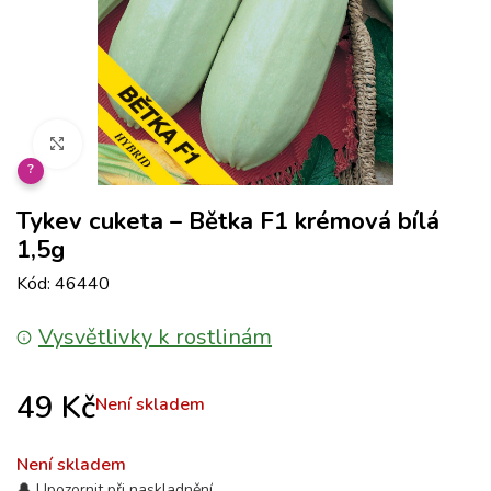
Klikněte pro zvětšení
?
Tykev cuketa – Bětka F1 krémová bílá
1,5g
Kód: 46440
Vysvětlivky k rostlinám
49
Kč
Není skladem
Není skladem