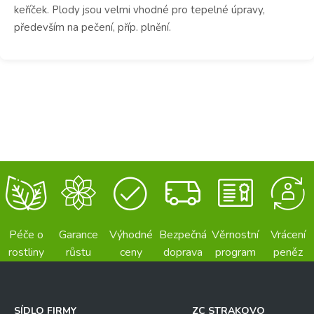
keříček. Plody jsou velmi vhodné pro tepelné úpravy,
především na pečení, příp. plnění.
Péče o
Garance
Výhodné
Bezpečná
Věrnostní
Vrácení
rostliny
růstu
ceny
doprava
program
peněz
SÍDLO FIRMY
ZC STRAKOVO