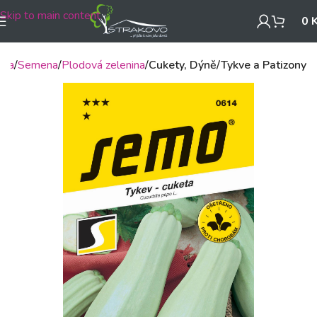
Skip to main content
0
dba
Semena
Plodová zelenina
Cukety, Dýně/Tykve a Patizony