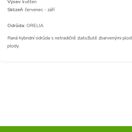
Výsev
: květen
Sklizeň
: červenec - září
Odrůda:
ORELIA
Raná hybridní odrůda s netradičně zlatožlutě zbarvenými plody
plody.