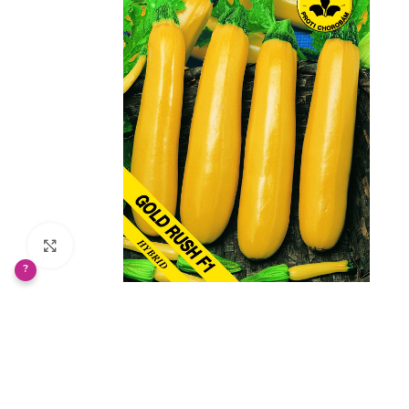
Klikněte pro zvětšení
?