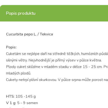
Popis produktu
Cucurbita pepo L. / Tekvica
Popis:
Cuketám se nejlépe daří na středně těžkých, humózních půdác
silnými větry. Nejvhodnější je přímý výsev v půlce května.
Plody cuket sklízíme v mladém stadiu v délce 15 - 25 cm. Pra
mladých plodů.
Cukety netrpí plísní okurkovou. V půlce srpna může porost na
HTS
: 105 -145 g
V 1 g
: 5 - 9 semen