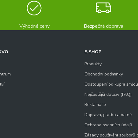
Výhodné ceny
Bezpečná doprava
OVO
E-SHOP
Produkty
ntrum
Obchodní podmínky
tví
Odstoupení od kupní smlo
Nejčastější dotazy (FAQ)
Reklamace
Doprava, platba a balné
Ochrana osobních údajů
Zásady používání souborů 