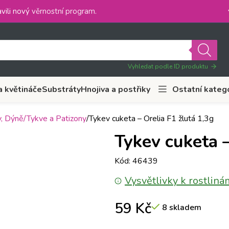
vili nový
věrnostní program
.
Vyhledat podle ID produktu
a květináče
Substráty
Hnojiva a postřiky
Ostatní kateg
, Dýně/Tykve a Patizony
Tykev cuketa – Orelia F1 žlutá 1,3g
Tykev cuketa –
Kód: 46439
Vysvětlivky k rostliná
59
Kč
8 skladem