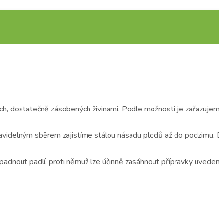
h, dostatečně zásobených živinami. Podle možnosti je zařazujeme
videlným sběrem zajistíme stálou násadu plodů až do podzimu. Do
padnout padlí, proti němuž lze účinně zasáhnout přípravky uveden