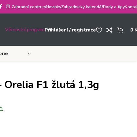
Zahradní centrum
Novinky
Zahradnický kalendář
Rady a tipy
Konta
Věrnostní program
Přihlášení / registrace
0
orie
 Orelia F1 žlutá 1,3g
m