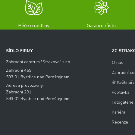
Péče o rostliny
Garance růstu
SÍDLO FIRMY
ZC STRAK
Zahradní centrum "Strakovo" s.r.o
O nás
Zahradní 459
Zahradní ce
593 01 Bystřice nad Pernštejnem
🌸 Květinářs
Adresa provozovny:
Zahradní 291
Poptávka
593 01 Bystřice nad Pernštejnem
Fotogalerie
Kariéra
Recenze