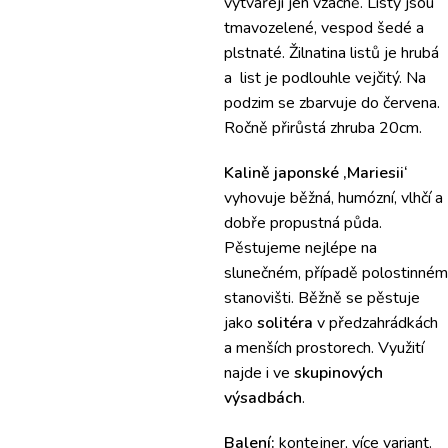
vytvářejí jen vzácně. Listy jsou
tmavozelené, vespod šedé a
plstnaté. Žilnatina listů je hrubá
a list je podlouhle vejčitý. Na
podzim se zbarvuje do červena.
Ročně přirůstá zhruba 20cm.
Kalině japonské ‚Mariesii‘
vyhovuje běžná, humózní, vlhčí a
dobře propustná půda.
Pěstujeme nejlépe na
slunečném, případě polostinném
stanovišti. Běžně se pěstuje
jako
solitéra
v předzahrádkách
a menších prostorech. Využití
najde i ve
skupinových
výsadbách
.
Balení:
kontejner, více variant.