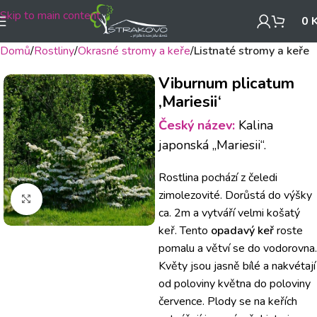
Skip to main content
0
Domů
Rostliny
Okrasné stromy a keře
Listnaté stromy a keře
Viburnum plicatum
‚Mariesii‘
Český název:
Kalina
japonská „Mariesii“.
Rostlina pochází z čeledi
zimolezovité. Dorůstá do výšky
Klikněte pro zvětšení
ca. 2m a vytváří velmi košatý
keř. Tento
opadavý keř
roste
pomalu a větví se do vodorovna.
Květy jsou jasně bílé a nakvétají
od poloviny května do poloviny
července. Plody se na keřích