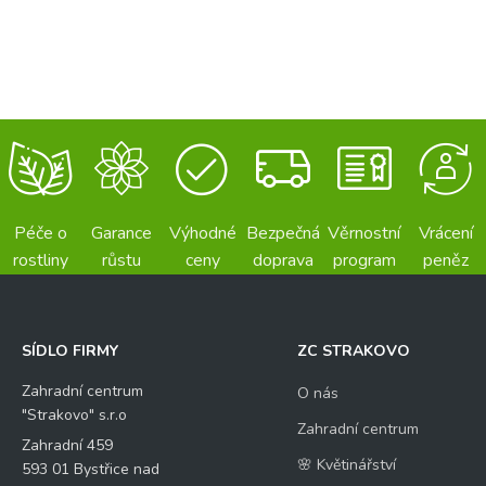
Péče o
Garance
Výhodné
Bezpečná
Věrnostní
Vrácení
rostliny
růstu
ceny
doprava
program
peněz
SÍDLO FIRMY
ZC STRAKOVO
Zahradní centrum
O nás
"Strakovo" s.r.o
Zahradní centrum
Zahradní 459
🌸 Květinářství
593 01 Bystřice nad