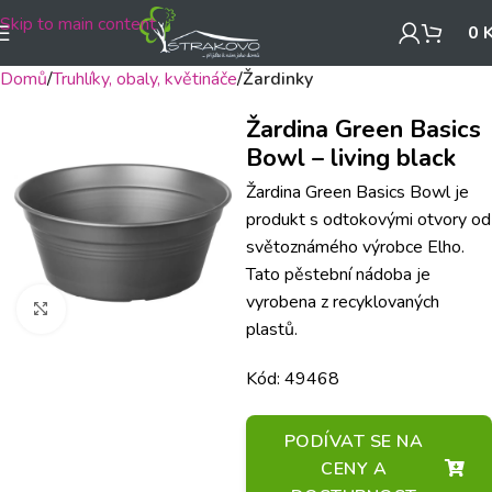
Skip to main content
0
Domů
Truhlíky, obaly, květináče
Žardinky
Žardina Green Basics
Bowl – living black
Žardina Green Basics Bowl je
produkt s odtokovými otvory od
světoznámého výrobce Elho.
Tato pěstební nádoba je
vyrobena z recyklovaných
Klikněte pro zvětšení
plastů.
Kód: 49468
PODÍVAT SE NA
CENY A