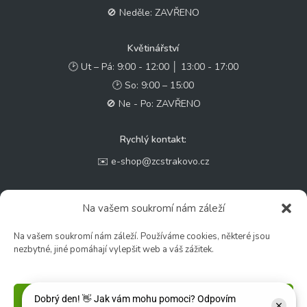
🚫 Neděle: ZAVŘENO
Květinářství
🕑 Ut – Pá: 9:00 - 12:00 │ 13:00 - 17:00
🕑 So: 9:00 – 15:00
🚫 Ne - Po: ZAVŘENO
Rychlý kontakt:
✉️ e-shop@zcstrakovo.cz
Sledujte nás:
Na vašem soukromí nám záleží
Na vašem soukromí nám záleží. Používáme cookies, některé jsou
nezbytné, jiné pomáhají vylepšit web a váš zážitek.
Příjmout