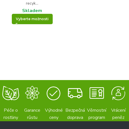
recyk...
Skladem
Vyberte možnosti
Péče o
Garance
Výhodné
Bezpečná
Věrnostní
Vrácení
rostliny
růstu
ceny
doprava
program
peněz