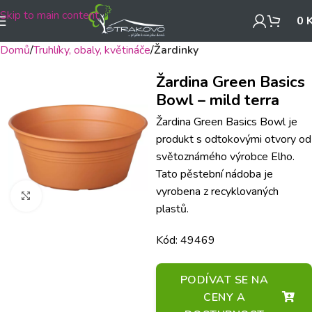
Skip to main content
0
Domů
Truhlíky, obaly, květináče
Žardinky
Žardina Green Basics
Bowl – mild terra
Žardina Green Basics Bowl je
produkt s odtokovými otvory od
světoznámého výrobce Elho.
Tato pěstební nádoba je
vyrobena z recyklovaných
Klikněte pro zvětšení
plastů.
Kód: 49469
PODÍVAT SE NA
CENY A