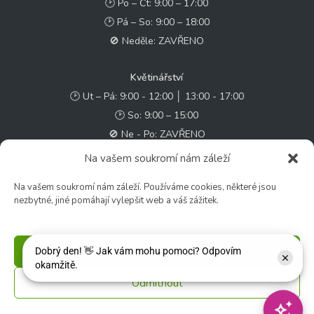
🕑 Po – Čt: 9:00 – 17:00
🕑 Pá – So: 9:00 – 18:00
🚫 Neděle: ZAVŘENO
Květinářství
🕑 Ut – Pá: 9:00 - 12:00 │ 13:00 - 17:00
🕑 So: 9:00 – 15:00
🚫 Ne - Po: ZAVŘENO
Na vašem soukromí nám záleží
Rychlý kontakt:
Na vašem soukromí nám záleží. Používáme cookies, některé jsou
✉️ e-shop@zcstrakovo.cz
nezbytné, jiné pomáhají vylepšit web a váš zážitek.
Sledujte nás:
Příjmout
Odmítnout
© 2026 Zahradní centrum "Strakovo" s.r.o. – Všechna práva vyhrazena. |