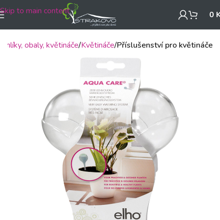
Skip to main content
0
ruhlíky, obaly, květináče
Květináče
Příslušenství pro květináče