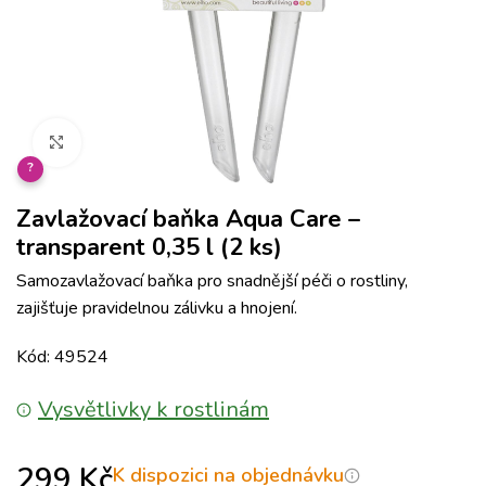
Klikněte pro zvětšení
?
Zavlažovací baňka Aqua Care –
transparent 0,35 l (2 ks)
Samozavlažovací baňka pro snadnější péči o rostliny,
zajišťuje pravidelnou zálivku a hnojení.
Kód: 49524
Vysvětlivky k rostlinám
299
Kč
K dispozici na objednávku