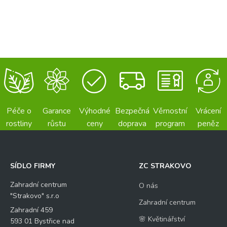
Péče o
Garance
Výhodné
Bezpečná
Věrnostní
Vrácení
rostliny
růstu
ceny
doprava
program
peněz
SÍDLO FIRMY
ZC STRAKOVO
Zahradní centrum
O nás
"Strakovo" s.r.o
Zahradní centrum
Zahradní 459
🌸 Květinářství
593 01 Bystřice nad