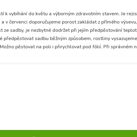
k vybíhání do květu a výborným zdravotním stavem. Je rezist
vnu a v červenci doporučujeme porost zakládat z přímého výsevu,
orost ze sadby, je nezbytné dodržet při jejím předpěstování te
é předpěstovat sadbu běžným způsobem, rostliny vysazujeme n
 Možno pěstovat na poli i přirychlovat pod fólií. Při správném