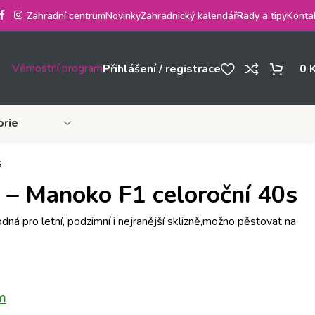
Zahradní centrum
Novinky
Zahradnický kalendář
Rady a tipy
Konta
Věrnostní program
Přihlášení / registrace
0
orie
s
é – Manoko F1 celoroční 40s
odná pro letní, podzimní i nejranější sklizně,možno pěstovat na
m