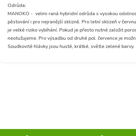
Odrůda:
MANOKO - velmi raná hybridní odrůda s vysokou odolností 
pěstování i pro nejranější sklizně. Pro letní sklizeň v čer
je velké riziko vybíhání. Pokud je přesto nutné založit p
neotužujeme. Pro výsadbu od druhé pol. července je možn
Soudkovité hlávky jsou husté, krátké, světle zelené barvy.