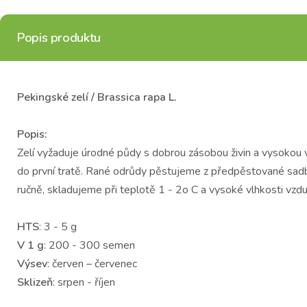
Popis produktu
Pekingské zelí / Brassica rapa L.
Popis:
Zelí vyžaduje úrodné půdy s dobrou zásobou živin a vysokou vo
do první tratě. Rané odrůdy pěstujeme z předpěstované sadb
ručně, skladujeme při teplotě 1 - 2o C a vysoké vlhkosti vzd
HTS
: 3 - 5 g
V 1 g
: 200 - 300 semen
Výsev
: červen – červenec
Sklizeň
: srpen - říjen