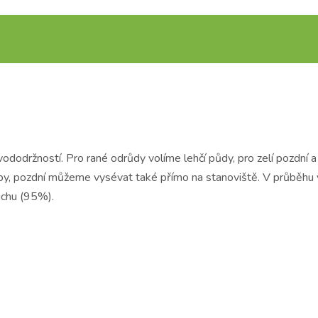
dodržností. Pro rané odrůdy volíme lehčí půdy, pro zelí pozdní a
y, pozdní můžeme vysévat také přímo na stanoviště. V průběhu 
uchu (95%).