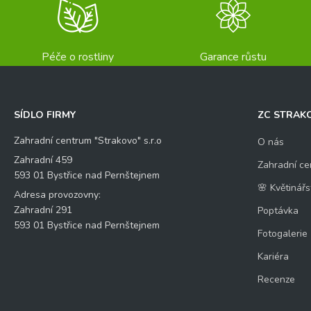
Péče o rostliny
Garance růstu
SÍDLO FIRMY
ZC STRAK
Zahradní centrum "Strakovo" s.r.o
O nás
Zahradní 459
Zahradní ce
593 01 Bystřice nad Pernštejnem
🌸 Květinářs
Adresa provozovny:
Zahradní 291
Poptávka
593 01 Bystřice nad Pernštejnem
Fotogalerie
Kariéra
Recenze