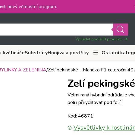
vili nový
věrnostní program
.
Vyhledat podle ID produktu
a květináče
Substráty
Hnojiva a postřiky
Ostatní kateg
YLINKY A ZELENINA
Zelí pekingské – Manoko F1 celoroční 40
Zelí pekingsk
Velmi raná hybridní odrůda,je vh
poli i přirychlovat pod folií.
Kód: 46871
Vysvětlivky k rostliná