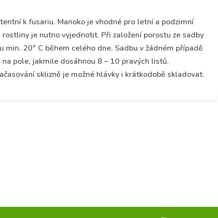
entní k fusariu. Manoko je vhodné pro letní a podzimní
 rostliny je nutno vyjednotit. Při založení porostu ze sadby
plotu min. 20° C během celého dne. Sadbu v žádném případě
a pole, jakmile dosáhnou 8 – 10 pravých listů.
 načasování sklizně je možné hlávky i krátkodobě skladovat.