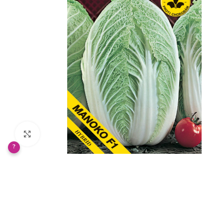
Klikněte pro zvětšení
?