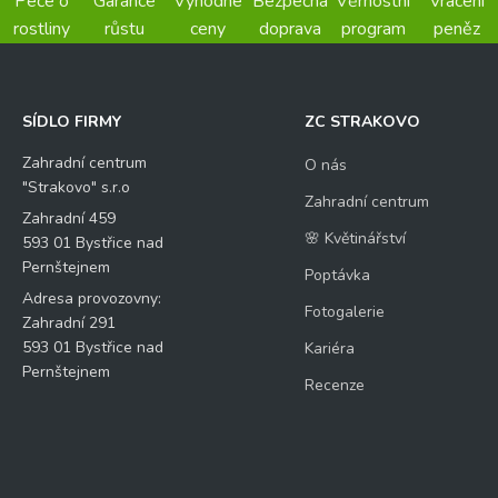
Péče o
Garance
Výhodné
Bezpečná
Věrnostní
Vrácení
rostliny
růstu
ceny
doprava
program
peněz
SÍDLO FIRMY
ZC STRAKOVO
Zahradní centrum
O nás
"Strakovo" s.r.o
Zahradní centrum
Zahradní 459
🌸 Květinářství
593 01 Bystřice nad
Pernštejnem
Poptávka
Adresa provozovny:
Fotogalerie
Zahradní 291
593 01 Bystřice nad
Kariéra
Pernštejnem
Recenze