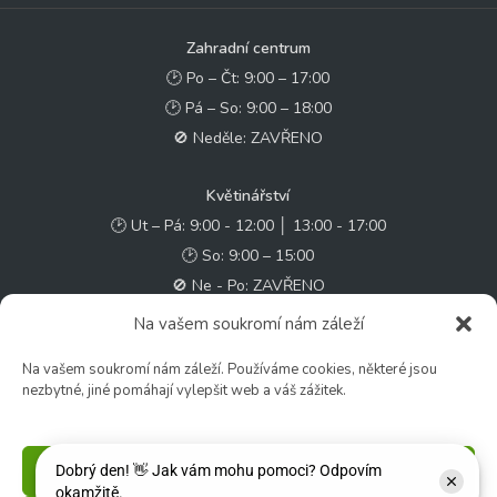
Zahradní centrum
🕑 Po – Čt: 9:00 – 17:00
🕑 Pá – So: 9:00 – 18:00
🚫 Neděle: ZAVŘENO
Květinářství
🕑 Ut – Pá: 9:00 - 12:00 │ 13:00 - 17:00
🕑 So: 9:00 – 15:00
🚫 Ne - Po: ZAVŘENO
Na vašem soukromí nám záleží
Rychlý kontakt:
Na vašem soukromí nám záleží. Používáme cookies, některé jsou
✉️ e-shop@zcstrakovo.cz
nezbytné, jiné pomáhají vylepšit web a váš zážitek.
Sledujte nás:
Příjmout