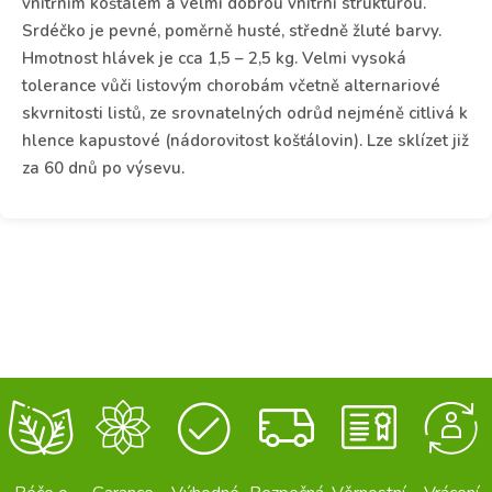
vnitřním košťálem a velmi dobrou vnitřní strukturou.
Srdéčko je pevné, poměrně husté, středně žluté barvy.
Hmotnost hlávek je cca 1,5 – 2,5 kg. Velmi vysoká
tolerance vůči listovým chorobám včetně alternariové
skvrnitosti listů, ze srovnatelných odrůd nejméně citlivá k
hlence kapustové (nádorovitost košťálovin). Lze sklízet již
za 60 dnů po výsevu.