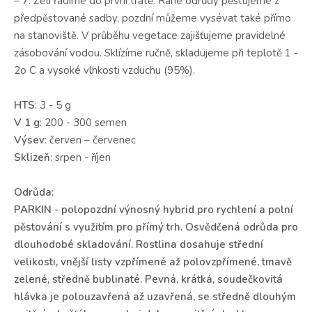
– 7. Zelí řadíme do první tratě. Rané odrůdy pěstujeme z
předpěstované sadby, pozdní můžeme vysévat také přímo
na stanoviště. V průběhu vegetace zajišťujeme pravidelné
zásobování vodou. Sklízíme ručně, skladujeme při teplotě 1 -
2o C a vysoké vlhkosti vzduchu (95%).
HTS
: 3 - 5 g
V 1 g
: 200 - 300 semen
Výsev
: červen – červenec
Sklizeň
: srpen - říjen
Odrůda:
PARKIN - polopozdní výnosný hybrid pro rychlení a polní
pěstování s využitím pro přímý trh. Osvědčená odrůda pro
dlouhodobé skladování. Rostlina dosahuje střední
velikosti, vnější listy vzpřímené až polovzpřímené, tmavě
zelené, středně bublinaté. Pevná, krátká, soudečkovitá
hlávka je polouzavřená až uzavřená, se středně dlouhým