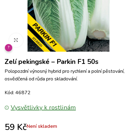
Klikněte pro zvětšení
?
Zelí pekingské – Parkin F1 50s
Polopozdní výnosný hybrid pro rychlení a polní pěstování,
osvědčená od růda pro skladování.
Kód: 46872
Vysvětlivky k rostlinám
59
Kč
Není skladem