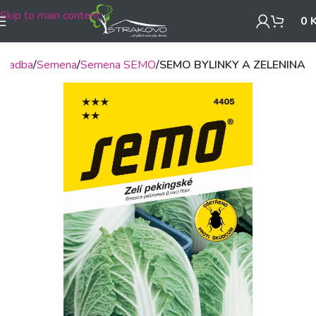
Skip to main content
0
, sadba
Semena
Semena SEMO
SEMO BYLINKY A ZELENINA