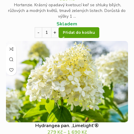
Hortenzie. Krásný opadavý kvetoucí keř se shluky bílých,
růžových a modrých květů, tmavě zelených listech. Dorůstá do
výšky 1 ...
Skladem
Přidat do košíku
Hydrangea pan. ‚Limelight’®
279
Kč
–
1 690
Kč