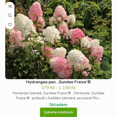
Hydrangea pan. ‚Sundae Fraise’®
379
Kč
–
1 190
Kč
Hortenzie latnatá ‚Sundae Fraise‘® . Hortenzie ‚Sundae
Fraise‘® probudí v každém lahodné asociace! Pro...
Skladem
Vyberte možnosti