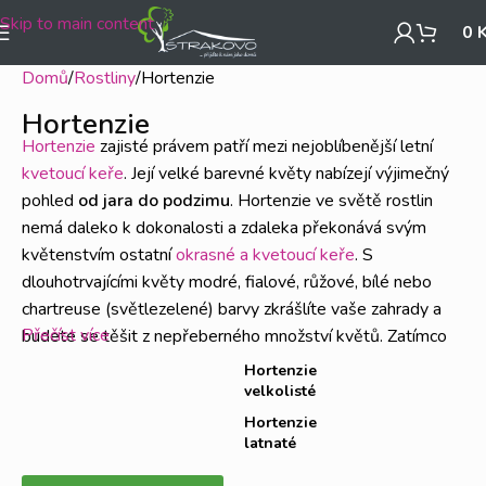
Skip to main content
0
Domů
Rostliny
Hortenzie
Hortenzie
Hortenzie
zajisté právem patří mezi nejoblíbenější letní
kvetoucí keře
. Její velké barevné květy nabízejí výjimečný
pohled
od jara do podzimu
. Hortenzie ve světě rostlin
nemá daleko k dokonalosti a zdaleka překonává svým
květenstvím ostatní
okrasné a kvetoucí keře
. S
dlouhotrvajícími květy modré, fialové, růžové, bílé nebo
chartreuse (světlezelené) barvy zkrášlíte vaše zahrady a
Přečíst více
budete se těšit z nepřeberného množství květů. Zatímco
většina kvetoucích keřů má v sezóně svůj vrchol za sebou,
Hortenzie
tyto kvetoucí královny pokračují ve svém barevném
velkolisté
představení, s bohatými a vzrušujícími květy.
Hortenzie
latnaté
Druhy Hortenzií