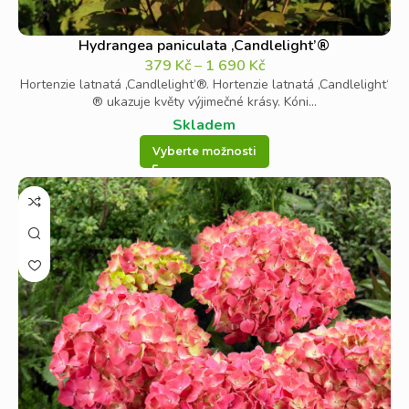
Hydrangea paniculata ‚Candlelight’®
379
Kč
–
1 690
Kč
Hortenzie latnatá ‚Candlelight’®. Hortenzie latnatá ‚Candlelight‘
® ukazuje květy výjimečné krásy. Kóni...
Skladem
Vyberte možnosti