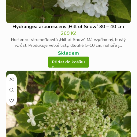
Hydrangea arborescens ‚Hill of Snow‘ 30 – 40 cm
269
Kč
Hortenzie stromečkovitá ‚Hill of Snow‘. Má vzpřímený, hustý
vzrůst. Produkuje velké listy, dlouhé 5–10 cm, nahoře j...
Skladem
Přidat do košíku