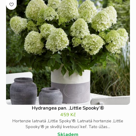
Hydrangea pan. ‚Little Spooky’®
459
Kč
Hortenzie latnatá ‚Little Spoky’®. Latnatá hortenzie ‚Little
Spooky’® je skvělý kvetoucí keř. Tato úžas...
Skladem