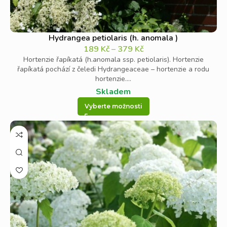
Hydrangea petiolaris (h. anomala )
189
Kč
–
379
Kč
Hortenzie řapíkatá (h.anomala ssp. petiolaris). Hortenzie
řapíkatá pochází z čeledi Hydrangeaceae – hortenzie a rodu
hortenzie....
Skladem
Vyberte možnosti