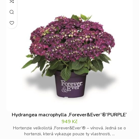
Hydrangea macrophylla ‚Forever&Ever’®’PURPLE‘
949
Kč
Hortenzie velkolistá ‚Forever&Ever’® – vínová. Jedná se o
hortenzii, která vykazuje pouze ty vlastnosti, ...