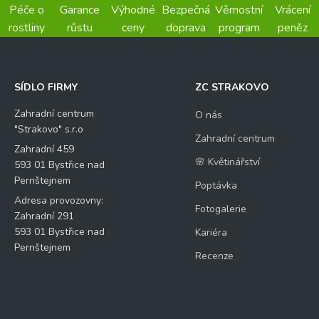
Péče o
Garance
Výhodné
Bezpečná
Věrnostní
Vrácení
rostliny
růstu
ceny
doprava
program
peněz
SÍDLO FIRMY
ZC STRAKOVO
Zahradní centrum
O nás
"Strakovo" s.r.o
Zahradní centrum
Zahradní 459
🌸 Květinářství
593 01 Bystřice nad
Pernštejnem
Poptávka
Adresa provozovny:
Fotogalerie
Zahradní 291
593 01 Bystřice nad
Kariéra
Pernštejnem
Recenze