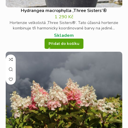
Hydrangea macrophylla ‚Three Sisters’®
1 290
Kč
Hortenzie velkolistá ‚Three Sisters®‘. Tato úžasná hortenzie
kombinuje tři harmonicky koordinované barvy na jediné...
Skladem
Přidat do košíku