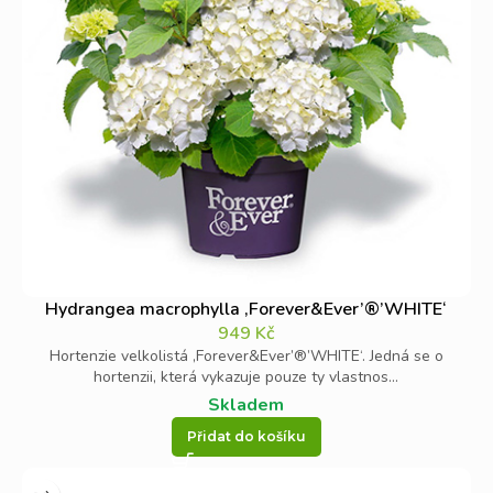
Hydrangea macrophylla ‚Forever&Ever’®’WHITE‘
949
Kč
Hortenzie velkolistá ‚Forever&Ever’®’WHITE‘. Jedná se o
hortenzii, která vykazuje pouze ty vlastnos...
Skladem
Přidat do košíku