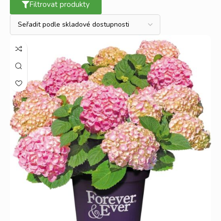
Filtrovat produkty
Rozmanitost odrůd Hortenzií od velikosti a barvy květu
jsou nekonečné. Vyjmenovat všechny druhy je nemožné,
ale určitě musíme zmínit některé z nich. K nejčastějším patří
hortenzie velkolistá (
macrophylla
), latnatá (
paniculata
),
stromečkovitá (arborescens), popínavá (petiolaris) a mnoho
dalších skvělých odrůd.
Doporučení pro pěstování modrých hortenzií:
Časně zjara doporučujeme k hortenziím přidat síran hlinitý
nebo-li kamenec. Kolem rostliny stačí rozhodit 1 – 2
polévkové lžíce kamence, který se bude při dešti postupně
uvolňovat, čímž zajistí pěknou modrou barvu květů. Místo
kamence lze používat hnojiva na na podobné bázi a která
podporují modré kvetení hortenzií.
Některé druhy hortenzií kvetou na loňském dřevě, proto
při jarním řezu odstraňujeme jen mrazem poškozené
vrcholy výhonů.