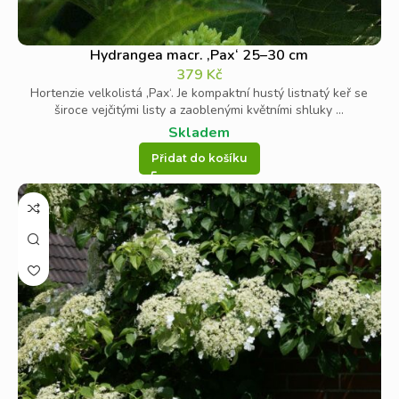
Hydrangea macr. ‚Pax‘ 25–30 cm
379
Kč
Hortenzie velkolistá ‚Pax‘. Je kompaktní hustý listnatý keř se
široce vejčitými listy a zaoblenými květními shluky ...
Skladem
Přidat do košíku