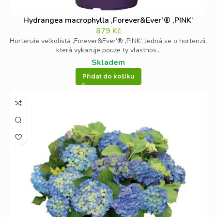
Zkrášlete si i vy zahradu barevnou Hortenzií z naší nabídky.
Hydrangea macrophylla ‚Forever&Ever’® ‚PINK‘
Velkým oblíbencem jsou
Hortenzie velkolisté
, konkrétně
879
Kč
Forever & Ever červené
nebo
růžové
.
Hortenzie velkolistá ‚Forever&Ever’® ‚PINK‘. Jedná se o hortenzii,
která vykazuje pouze ty vlastnos...
Skladem
Přidat do košíku