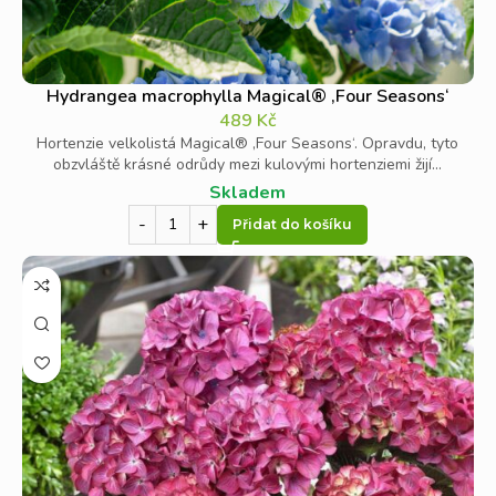
Hydrangea macrophylla Magical® ‚Four Seasons‘
489
Kč
Hortenzie velkolistá Magical® ‚Four Seasons‘. Opravdu, tyto
obzvláště krásné odrůdy mezi kulovými hortenziemi žijí...
Skladem
Přidat do košíku