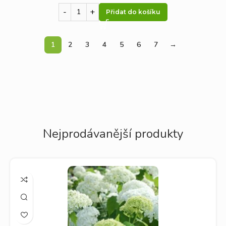
Přidat do košíku
1
2
3
4
5
6
7
→
Nejprodávanější produkty