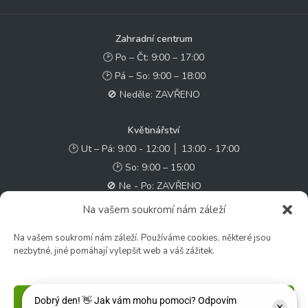
Zahradní centrum
🕑 Po – Čt: 9:00 – 17:00
🕑 Pá – So: 9:00 – 18:00
🚫 Neděle: ZAVŘENO
Květinářství
🕑 Ut – Pá: 9:00 - 12:00 │ 13:00 - 17:00
🕑 So: 9:00 – 15:00
🚫 Ne - Po: ZAVŘENO
Na vašem soukromí nám záleží
Rychlý kontakt:
Na vašem soukromí nám záleží. Používáme cookies, některé jsou
✉️ e-shop@zcstrakovo.cz
nezbytné, jiné pomáhají vylepšit web a váš zážitek.
Sledujte nás:
Příjmout