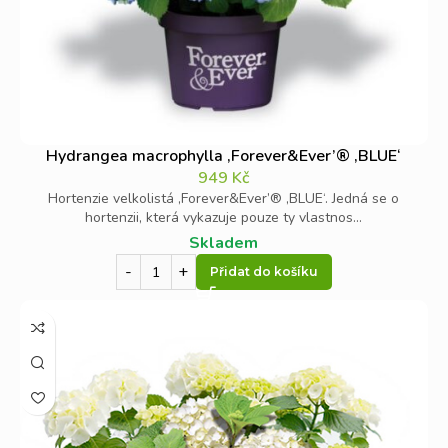
Hydrangea macrophylla ‚Forever&Ever’® ‚BLUE‘
949
Kč
Hortenzie velkolistá ‚Forever&Ever’® ‚BLUE‘. Jedná se o
hortenzii, která vykazuje pouze ty vlastnos...
Skladem
Přidat do košíku