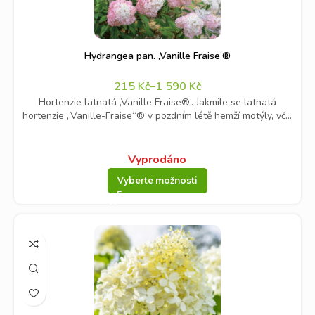
Hydrangea pan. ‚Vanille Fraise’®
215
Kč
–
1 590
Kč
Hortenzie latnatá ‚Vanille Fraise®‘. Jakmile se latnatá
hortenzie „Vanille-Fraise“® v pozdním létě hemží motýly, vč...
Vyprodáno
Vyberte možnosti