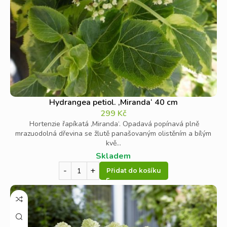
Hydrangea petiol. ‚Miranda‘ 40 cm
299
Kč
Hortenzie řapíkatá ‚Miranda‘. Opadavá popínavá plně
mrazuodolná dřevina se žlutě panašovaným olistěním a bílým
kvě...
Skladem
Přidat do košíku