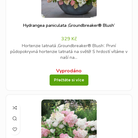
Hydrangea paniculata ‚Groundbreaker® Blush‘
329
Kč
Hortenzie latnatá ‚Groundbreaker® Blush‘. První
půdopokryvná hortenzie latnatá na světě! S hrdostí vítáme v
naší na...
Vyprodáno
Přečtěte si více