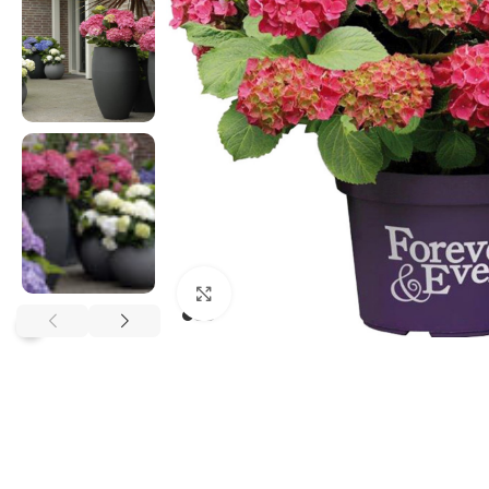
Klikněte pro zvětšení
?