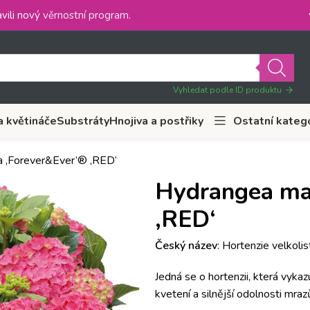
vili nový
věrnostní program
.
Vyhledat podle ID produktu
a květináče
Substráty
Hnojiva a postřiky
Ostatní kateg
a ‚Forever&Ever’® ‚RED‘
Hydrangea ma
‚RED‘
Český název
: Hortenzie velkoli
Jedná se o hortenzii, která vyka
kvetení a silnější odolnosti mra