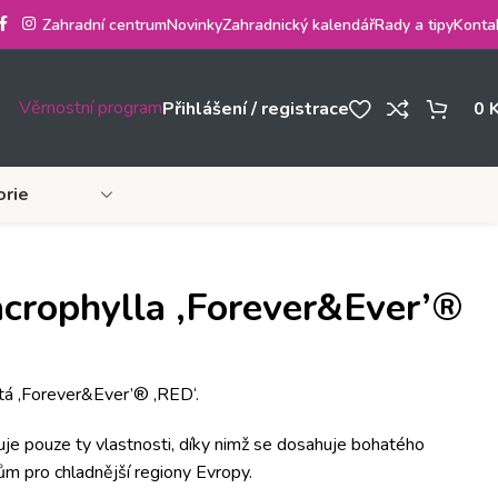
Zahradní centrum
Novinky
Zahradnický kalendář
Rady a tipy
Konta
Věrnostní program
Přihlášení / registrace
0
orie
crophylla ‚Forever&Ever’®
stá ‚Forever&Ever’® ‚RED‘.
zuje pouze ty vlastnosti, díky nimž se dosahuje bohatého
zům pro chladnější regiony Evropy.