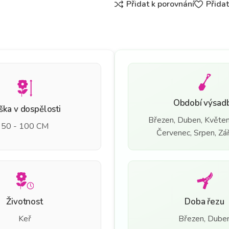
Přidat k porovnání
Přida
Období výsad
ška v dospělosti
Březen, Duben, Květen
50 - 100 CM
Červenec, Srpen, Září
Životnost
Doba řezu
Keř
Březen, Dube