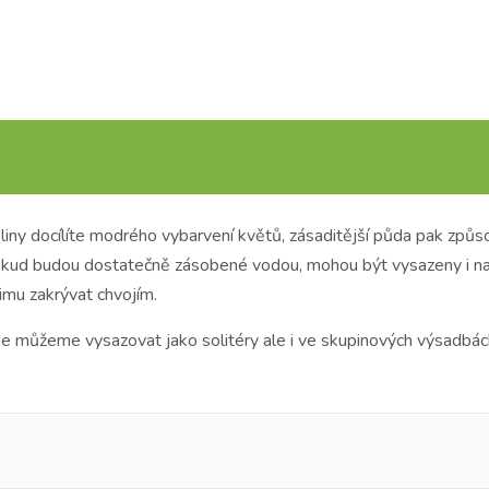
eliny docílíte modrého vybarvení květů, zásaditější půda pak způs
okud budou dostatečně zásobené vodou, mohou být vysazeny i na 
imu zakrývat chvojím.
ie můžeme vysazovat jako solitéry ale i ve skupinových výsadbách. 