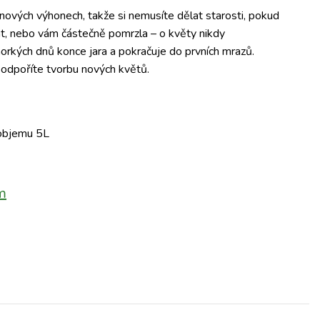
 nových výhonech, takže si nemusíte dělat starosti, pokud
hat, nebo vám částečně pomrzla – o květy nikdy
 horkých dnů konce jara a pokračuje do prvních mrazů.
odpoříte tvorbu nových květů.
 objemu 5L
m