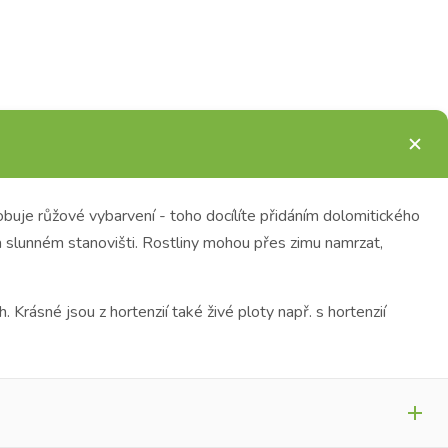
obuje růžové vybarvení - toho docílíte přidáním dolomitického
slunném stanovišti. Rostliny mohou přes zimu namrzat,
Krásné jsou z hortenzií také živé ploty např. s hortenzií