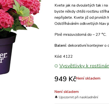
Kvete jak na dvouletých tak i na
byste někdy chtěli rostlinu stří
nepřijdete. Kvete již od prvních
Odstříháváním odkvetlých hlav p
Plně mrazuvzdorná do – 27 °C.
Balení:
dekorativní kontejner o
Kód: 4122
Vysvětlivky k rostliná
949
Kč
Není skladem
Není skladem