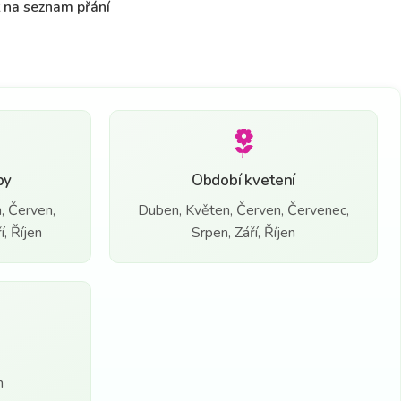
t na seznam přání
by
Období kvetení
, Červen,
Duben, Květen, Červen, Červenec,
, Říjen
Srpen, Září, Říjen
n