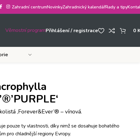
Zahradní centrum
Novinky
Zahradnický kalendář
Rady a tipy
Konta
Věrnostní program
Přihlášení / registrace
0
orie
crophylla
r’®’PURPLE‘
olistá ‚Forever&Ever’® – vínová.
zuje pouze ty vlastnosti, díky nimž se dosahuje bohatého
zům pro chladnější regiony Evropy.