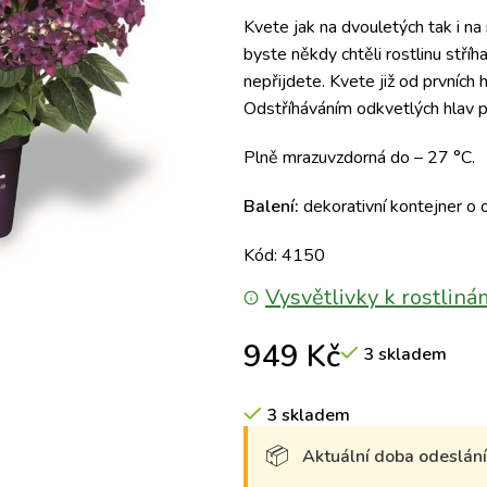
Kvete jak na dvouletých tak i na
byste někdy chtěli rostlinu stří
nepřijdete. Kvete již od prvních
Odstříháváním odkvetlých hlav p
Plně mrazuvzdorná do – 27 °C.
Balení:
dekorativní kontejner o
Kód: 4150
Vysvětlivky k rostliná
949
Kč
3 skladem
3 skladem
Aktuální doba odeslání 