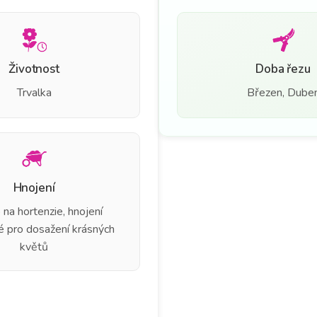
Životnost
Doba řezu
Trvalka
Březen, Dube
Hnojení
 na hortenzie, hnojení
é pro dosažení krásných
květů