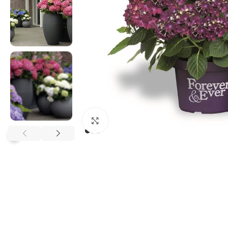
Klikněte pro zvětšení
?