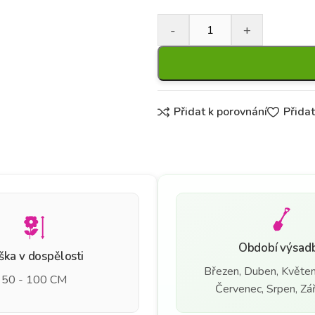
Přidat k porovnání
Přida
Období výsad
ška v dospělosti
Březen, Duben, Květen
50 - 100 CM
Červenec, Srpen, Září