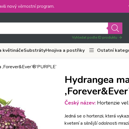
vili nový
věrnostní program
.
Vyhledat podle ID produktu
a květináče
Substráty
Hnojiva a postřiky
Ostatní kateg
a ‚Forever&Ever’®’PURPLE‘
Hydrangea ma
‚Forever&Eve
Český název:
Hortenzie velk
Jedná se o hortenzii, která vyka
kvetení a silnější odolnosti mra