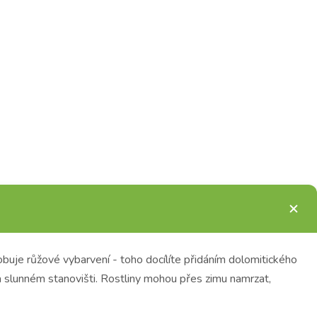
obuje růžové vybarvení - toho docílíte přidáním dolomitického
slunném stanovišti. Rostliny mohou přes zimu namrzat,