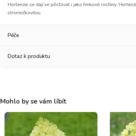
Hortenzie se dají se pěstovat i jako hrnkové rostliny. Hortenz
stromečkovitou.
Péče
Dotaz k produktu
Jméno
*
Mohlo by se vám líbít
Křestní jméno
Příj
E-mail
*