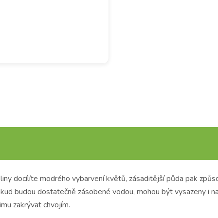
eliny docílíte modrého vybarvení květů, zásaditější půda pak způs
okud budou dostatečně zásobené vodou, mohou být vysazeny i na 
imu zakrývat chvojím.