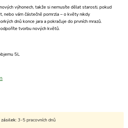
 nových výhonech, takže si nemusíte dělat starosti, pokud
hat, nebo vám částečně pomrzla – o květy nikdy
 horkých dnů konce jara a pokračuje do prvních mrazů.
odpoříte tvorbu nových květů.
 objemu 5L
m
zásilek:
3-5 pracovních dnů