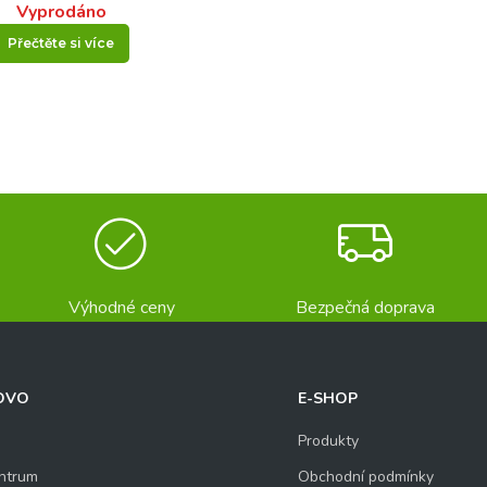
Vyprodáno
Přečtěte si více
Výhodné ceny
Bezpečná doprava
OVO
E-SHOP
Produkty
ntrum
Obchodní podmínky