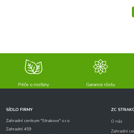
Odeslat
Péče o rostliny
Garance růstu
SÍDLO FIRMY
ZC STRAK
Zahradní centrum "Strakovo" s.r.o
O nás
Zahradní 459
Zahradní ce