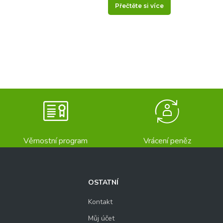
Přečtěte si více
Věrnostní program
Vrácení peněz
OSTATNÍ
Kontakt
Můj účet