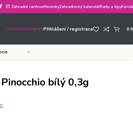
Zahradní centrum
Novinky
Zahradnický kalendář
Rady a tipy
Konta
Věrnostní program
Přihlášení / registrace
0
orie
 Pinocchio bílý 0,3g
m