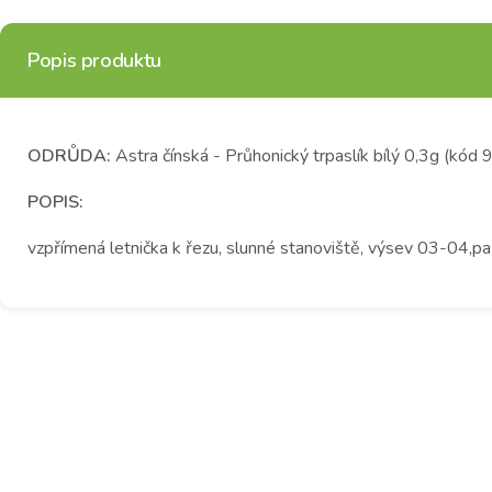
Popis produktu
ODRŮDA:
Astra čínská - Průhonický trpaslík bílý 0,3g (kód
POPIS:
vzpřímená letnička k řezu, slunné stanoviště, výsev 03-04,pa