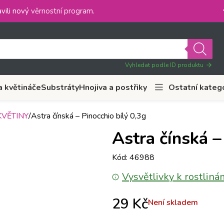
vili nový
věrnostní program
.
Vyhledat podle ID produktu
a květináče
Substráty
Hnojiva a postřiky
Ostatní kateg
VĚTINY
Astra čínská – Pinocchio bílý 0,3g
Astra čínská –
Kód: 46988
Vysvětlivky k rostliná
29
Kč
Není skladem