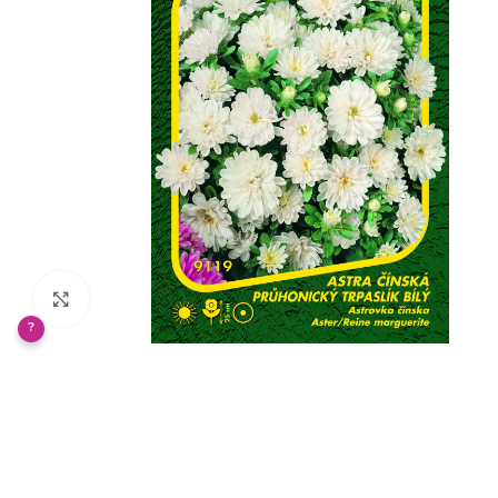
Klikněte pro zvětšení
?