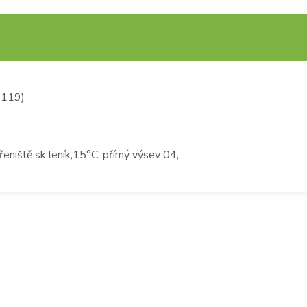
 9119)
řeniště,sk leník,15°C, přímý výsev 04,