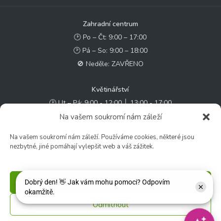
Zahradní centrum
🕑 Po – Čt: 9:00 – 17:00
🕑 Pá – So: 9:00 – 18:00
🚫 Neděle: ZAVŘENO
Květinářství
🕑 Ut – Pá: 9:00 - 12:00 │ 13:00 - 17:00
🕑 So: 9:00 – 15:00
Na vašem soukromí nám záleží
🚫 Ne - Po: ZAVŘENO
Na vašem soukromí nám záleží. Používáme cookies, některé jsou
nezbytné, jiné pomáhají vylepšit web a váš zážitek.
Rychlý kontakt:
✉️ e-shop@zcstrakovo.cz
Příjmout
Sledujte nás:
Odmítnout