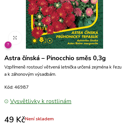
Klikněte pro zvětšení
?
Astra čínská – Pinocchio směs 0,3g
Vzpřímeně rostoucí větvená letnička určená zejména k řezu
a k záhonovým výsadbám.
Kód: 46987
Vysvětlivky k rostlinám
49
Kč
Není skladem