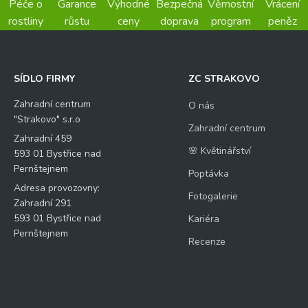
Péče o
Garance
Výhodné
Bezpečná
Věrnostní
Vrácení
rostliny
růstu
ceny
doprava
program
peněz
SÍDLO FIRMY
ZC STRAKOVO
Zahradní centrum
O nás
"Strakovo" s.r.o
Zahradní centrum
Zahradní 459
🌸 Květinářství
593 01 Bystřice nad
Pernštejnem
Poptávka
Adresa provozovny:
Fotogalerie
Zahradní 291
593 01 Bystřice nad
Kariéra
Pernštejnem
Recenze