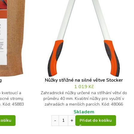
g
Nůžky střižné na silné větve Stocker
1 019
Kč
 kvetoucí a
Zahradnické nůžky určené na stříhání větví do
vocné stromy,
průměru 40 mm. Kvalitní nůžky pro využití v
e. Kód: 45883
zahradách a menších parcích. Kód: 48066
Skladem
košíku
Přidat do košíku