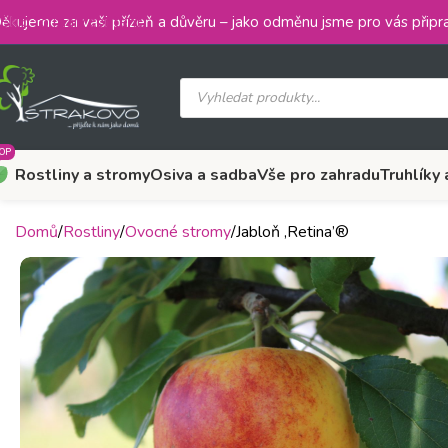
Skip to main content
ěkujeme za vaši přízeň a důvěru – jako odměnu jsme pro vás připra
OP
Rostliny a stromy
Osiva a sadba
Vše pro zahradu
Truhlíky 
Domů
Rostliny
Ovocné stromy
Jabloň ‚Retina’®