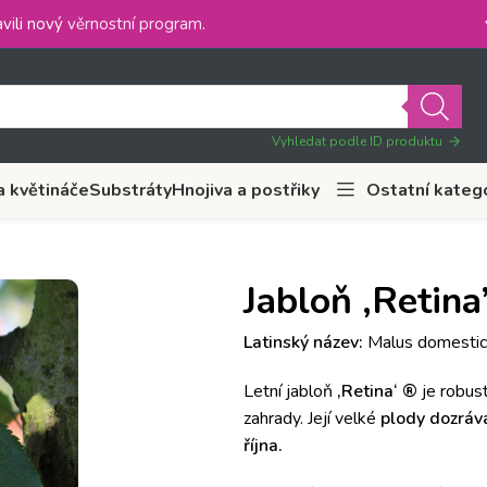
vili nový
věrnostní program
.
Vyhledat podle ID produktu
a květináče
Substráty
Hnojiva a postřiky
Ostatní kateg
Jabloň ‚Retina
Latinský název:
Malus domestic
Letní jabloň
‚Retina‘ ®
je robust
zahrady. Její velké
plody dozráva
října.