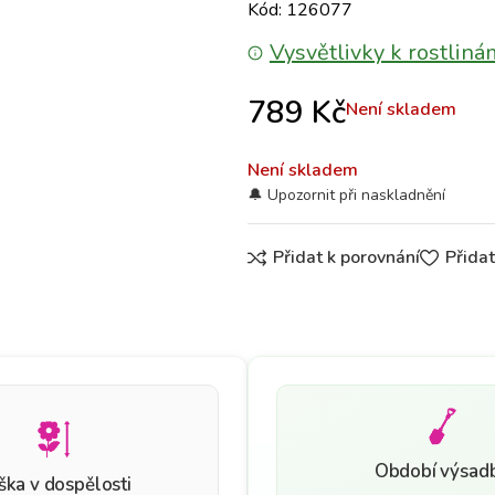
Kód: 126077
Vysvětlivky k rostliná
789
Kč
Není skladem
Není skladem
Přidat k porovnání
Přida
Období výsad
ška v dospělosti