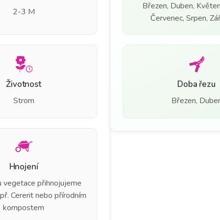
Březen, Duben, Květen
2-3 M
Červenec, Srpen, Září
Životnost
Doba řezu
Strom
Březen, Dube
Hnojení
u vegetace přihnojujeme
apř. Cererit nebo přírodním
kompostem