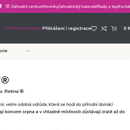
Zahradní centrum
Novinky
Zahradnický kalendář
Rady a tipy
Konta
Věrnostní program
Přihlášení / registrace
0
orie
’®
a
‚Retina‘
®
.
ní, velmi odolná odrůda, která se hodí do přírodní domácí
jí koncem srpna a v chladné místnosti zůstávají zralé až do