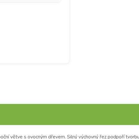
 boční větve s ovocným dřevem.
Silný výchovný řez podpoří tvorb