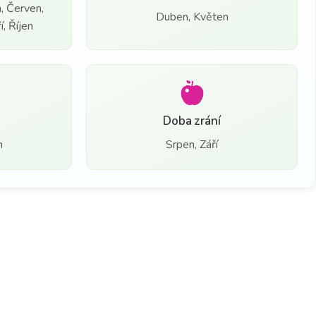
, Červen,
Duben, Květen
, Říjen
Doba zrání
n
Srpen, Září