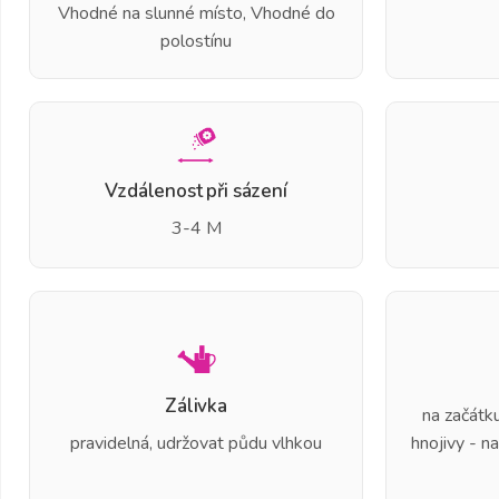
Vhodné na slunné místo, Vhodné do
polostínu
Vzdálenost při sázení
3-4 M
Zálivka
na začátk
pravidelná, udržovat půdu vlhkou
hnojivy - n