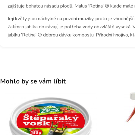
zajišťuje bohatou násadu plodů.
Malus 'Retina' ® klade malé 
Její květy jsou náchylné na pozdní mrazíky, proto je vhodnější
Zatímco jablka dozrávají, je potřeba vody obzvláště vysoká.
V
jablku 'Retina' ® dobrou dávku kompostu.
Přírodní hnojivo, k
Mohlo by se vám líbít