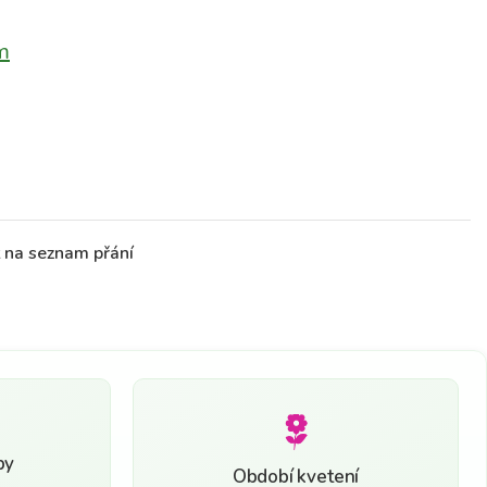
m
t na seznam přání
by
Období kvetení