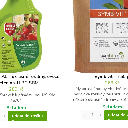
 AL – okrasné rostliny, ovoce
Symbivit – 750 
zelenina 1l PG SBM
369
Kč
289
Kč
Mykorhizní houby vhodné pro
pokojové rostliny, zeleninu, o
přípravek k přímému použítí. Kód:
některé okrasné stromy a keř
45704
Skladem
Skladem
Přidat do 
Přidat do košíku