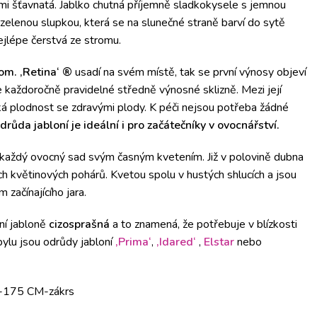
lmi šťavnatá. Jablko chutná příjemně sladkokysele s jemnou
zelenou slupkou, která se na slunečné straně barví do sytě
ejlépe čerstvá ze stromu.
om. ‚Retina‘ ®
usadí na svém místě, tak se první výnosy objeví
e každoročně pravidelné středně výnosné sklizně. Mezi její
á plodnost se zdravými plody. K péči nejsou potřeba žádné
drůda jabloní je ideální i pro začátečníky v ovocnářství.
každý ovocný sad svým časným kvetením. Již v polovině dubna
h květinových pohárů. Kvetou spolu v hustých shlucích a jsou
ačínajícího jara.
ní jabloně
cizosprašná
a to znamená, že potřebuje v blízkosti
pylu jsou odrůdy jabloní
‚Prima‘
,
‚Idared‘
,
Elstar
nebo
0-175 CM-zákrs