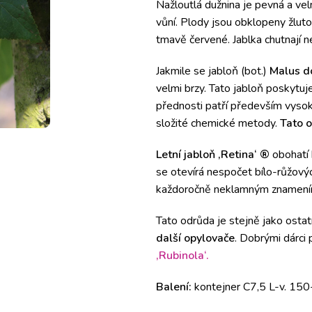
Nažloutlá dužnina je pevná a ve
vůní. Plody jsou obklopeny žluto
tmavě červené. Jablka chutnají n
Jakmile se jabloň (bot.)
Malus d
velmi brzy. Tato jabloň poskytuj
přednosti patří především vysok
složité chemické metody.
Tato o
Letní jabloň ‚Retina‘ ®
obohatí 
se otevírá nespočet bílo-růžovýc
každoročně neklamným znamením z
Tato odrůda je stejně jako ostat
další opylovače
. Dobrými dárci 
‚Rubinola‘.
Balení:
kontejner C7,5 L-v. 15