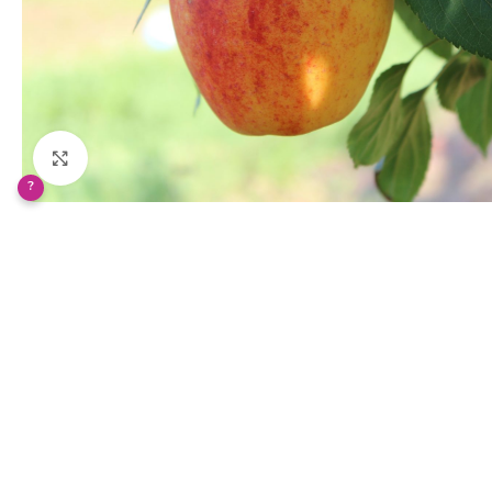
Klikněte pro zvětšení
?