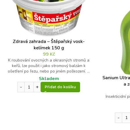
Zdravá zahrada – Štěpařský vosk-
kelímek 150 g
99
Kč
K roubování ovocných a okrasných stromů a
keřů, lze použit i jako stromový balzám k
ošetření po řezu, nebo po jiném poškození. ...
Sanium Ultra
Skladem
a 
Přidat do košíku
Insekticidní 