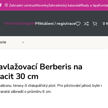
Zahradní centrum
Novinky
Zahradnický kalendář
Rady a tipy
Konta
Věrnostní program
Přihlášení / registrace
0
orie
avlažovací Berberis na
racit 30 cm
lkonu, terasy či chalupářský plot. Pro pěstování jahod, bylin i
 hranatá zábradlí o průměru 6 cm.