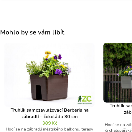
Mohlo by se vám líbít
Truhlík sa
Truhlík samozavlažovací Berberis na
záb
zábradlí – čokoláda 30 cm
389
Kč
Hodí se na zá
Hodí se na zábradlí městského balkonu, terasy
či chalupářský 