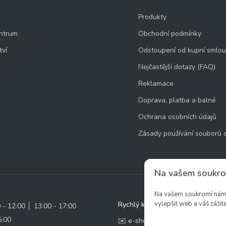
Produkty
ntrum
Obchodní podmínky
tví
Odstoupení od kupní smlo
Nejčastější dotazy (FAQ)
Reklamace
Doprava, platba a balné
Ochrana osobních údajů
Zásady používání souborů 
Na vašem soukro
Na vašem soukromí nám z
vylepšit web a váš zážite
Rychlý kontakt:
0 - 12:00 │ 13:00 - 17:00
5:00
✉️ e-shop@zcstrakovo.cz