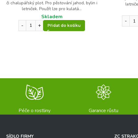
či chalupářský plot. Pro pěstování jahod, bylin i
letniče
letniček. Použít lze pro kulatá...
Skladem
Přidat do košíku
Péče o rostliny
Garance růstu
SÍDLO FIRMY
ZC STRAK