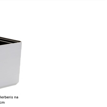
Berberis na
 cm