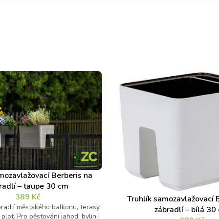
mozavlažovací Berberis na
radlí – taupe 30 cm
389
Kč
Truhlík samozavlažovací 
bradlí městského balkonu, terasy
zábradlí – bílá 30
plot. Pro pěstování jahod, bylin i