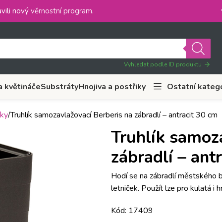
vili nový
věrnostní program
.
Vyhledat podle ID produktu
a květináče
Substráty
Hnojiva a postřiky
Ostatní kateg
íky
Truhlík samozavlažovací Berberis na zábradlí – antracit 30 cm
Truhlík samoz
zábradlí – ant
Hodí se na zábradlí městského ba
letniček. Použít lze pro kulatá i
Kód: 17409