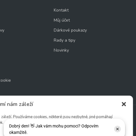
Kontakt
Můj účet
uvy
Dárkové poukazy
Rady a tipy
Novinky
cookie
mí nám záleží
áleží. Používáme cookies, některé jsou nezbytné, jiné pomáhají
k.
Sledujte nás: