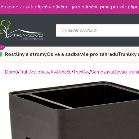
Skip to main content
ěkujeme za vaši přízeň a důvěru – jako odměnu jsme pro vás připra
OP
Rostliny a stromy
Osiva a sadba
Vše pro zahradu
Truhlíky 
Domů
Truhlíky, obaly, květináče
Truhlíky
Samozavlažovací truhl