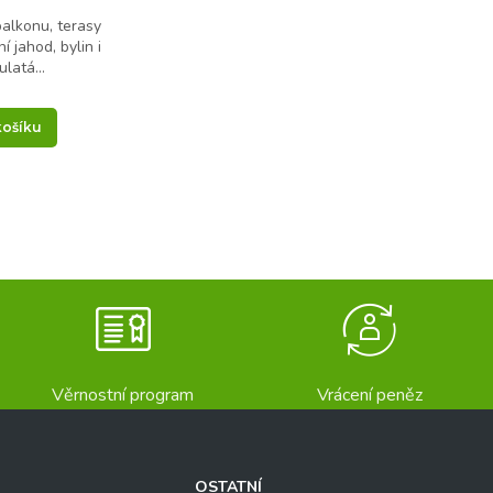
alkonu, terasy
í jahod, bylin i
ulatá...
košíku
Věrnostní program
Vrácení peněz
OSTATNÍ