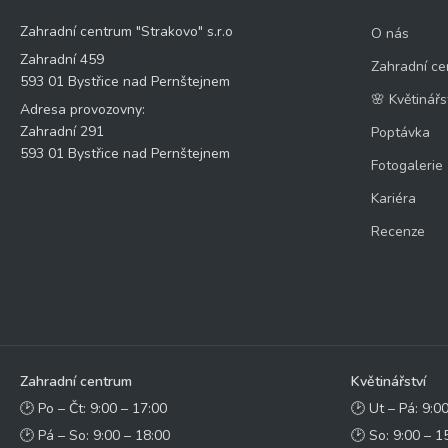
Zahradní centrum "Strakovo" s.r.o
O nás
Zahradní 459
Zahradní ce
593 01 Bystřice nad Pernštejnem
🌸 Květinářs
Adresa provozovny:
Zahradní 291
Poptávka
593 01 Bystřice nad Pernštejnem
Fotogalerie
Kariéra
Recenze
Zahradní centrum
Květinářství
🕑 Po – Čt: 9:00 – 17:00
🕑 Ut – Pá: 9:0
🕑 Pá – So: 9:00 – 18:00
🕑 So: 9:00 – 1