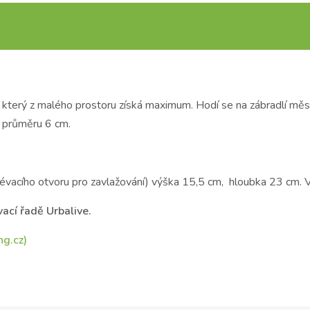
, který z malého prostoru získá maximum. Hodí se na zábradlí měs
 o průměru 6 cm.
évacího otvoru pro zavlažování) výška 15,5 cm, hloubka 23 cm. V
ací řadě Urbalive.
g.cz)