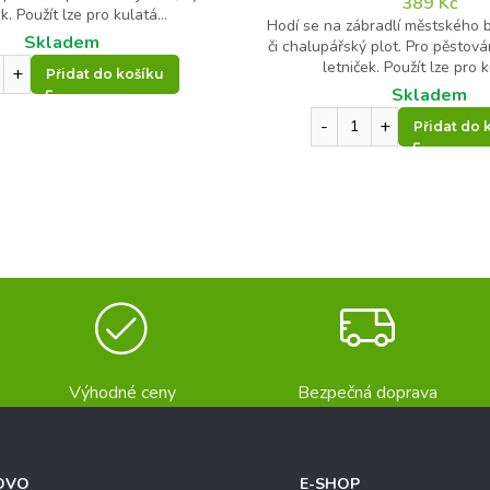
389
Kč
k. Použít lze pro kulatá...
Hodí se na zábradlí městského b
Skladem
či chalupářský plot. Pro pěstován
letniček. Použít lze pro k
Přidat do košíku
Skladem
Přidat do 
Výhodné ceny
Bezpečná doprava
OVO
E-SHOP