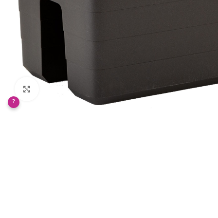
Klikněte pro zvětšení
?