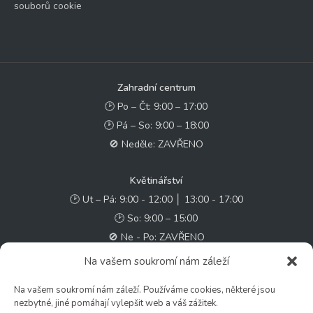
souborů cookie
Zahradní centrum
🕑 Po – Čt: 9:00 – 17:00
🕑 Pá – So: 9:00 – 18:00
🚫 Neděle: ZAVŘENO
Květinářství
🕑 Ut – Pá: 9:00 - 12:00 │ 13:00 - 17:00
🕑 So: 9:00 – 15:00
🚫 Ne - Po: ZAVŘENO
Na vašem soukromí nám záleží
Rychlý kontakt:
Na vašem soukromí nám záleží. Používáme cookies, některé jsou
✉️ e-shop@zcstrakovo.cz
nezbytné, jiné pomáhají vylepšit web a váš zážitek.