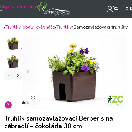
Skip to main content
0
mů
Truhlíky, obaly, květináče
Truhlíky
Samozavlažovací truhlíky
Klikněte pro zvětšení
?
Truhlík samozavlažovací Berberis na
zábradlí – čokoláda 30 cm