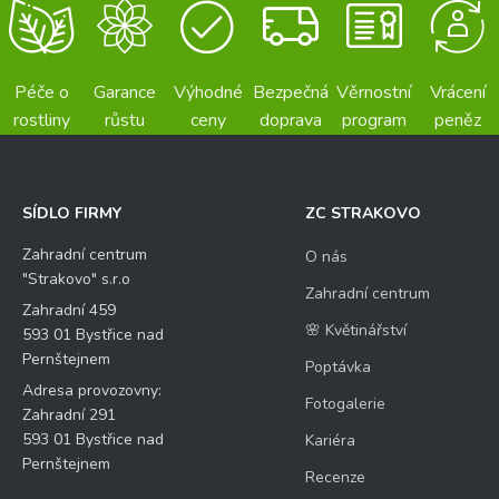
Péče o
Garance
Výhodné
Bezpečná
Věrnostní
Vrácení
rostliny
růstu
ceny
doprava
program
peněz
SÍDLO FIRMY
ZC STRAKOVO
Zahradní centrum
O nás
"Strakovo" s.r.o
Zahradní centrum
Zahradní 459
🌸 Květinářství
593 01 Bystřice nad
Pernštejnem
Poptávka
Adresa provozovny:
Fotogalerie
Zahradní 291
593 01 Bystřice nad
Kariéra
Pernštejnem
Recenze