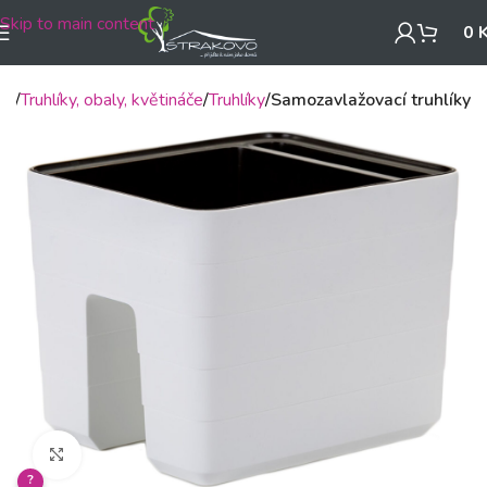
Skip to main content
0
mů
Truhlíky, obaly, květináče
Truhlíky
Samozavlažovací truhlíky
Klikněte pro zvětšení
?