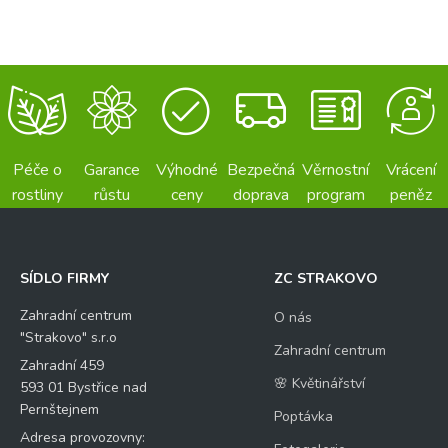
Péče o
Garance
Výhodné
Bezpečná
Věrnostní
Vrácení
rostliny
růstu
ceny
doprava
program
peněz
SÍDLO FIRMY
ZC STRAKOVO
Zahradní centrum
O nás
"Strakovo" s.r.o
Zahradní centrum
Zahradní 459
🌸 Květinářství
593 01 Bystřice nad
Pernštejnem
Poptávka
Adresa provozovny: