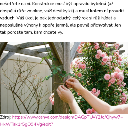
nešetřete na ní. Konstrukce musí být opravdu
bytelná
(až
dospělá růže zmokne, váží desítky kil) a
musí kolem ní proudit
vzduch
. Váš úkol je pak jednoduchý: celý rok si růži hlídat a
neposlušné výhony k opoře jemně, ale pevně přichytávat. Jen
tak poroste tam, kam chcete vy.
Zdroj:
https://www.canva.com/design/DAGpTUvY2Jo/Qhyw7–
HkWTak1r5gO94Vg/edit?