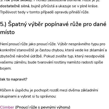
3. rok (Rok skoku):
Přichází zasloužená odměna. Růže je již
dostatečně silná
, bujně přirůstá a ukazuje se v plné kráse.
Trpělivost tedy v tomto případě opravdu přináší růže.
5.) Špatný výběr popínavé růže pro dané
místo
Není pnoucí růže jako pnoucí růže. Výběr nesprávného typu pro
konkrétní stanoviště je častou chybou, která vede ke zklamání a
zbytečně náročné údržbě. Pokud zvolíte typ, který neodpovídá
vašemu záměru, bude tvarování rostliny namísto radosti spíše
bojem.
Jak to napravit?
Klíčem k úspěchu je pochopit rozdíl mezi dvěma základními
skupinami a vybrat si tu správnou:
Climber
(Pnoucí růže s pevnými výhony)