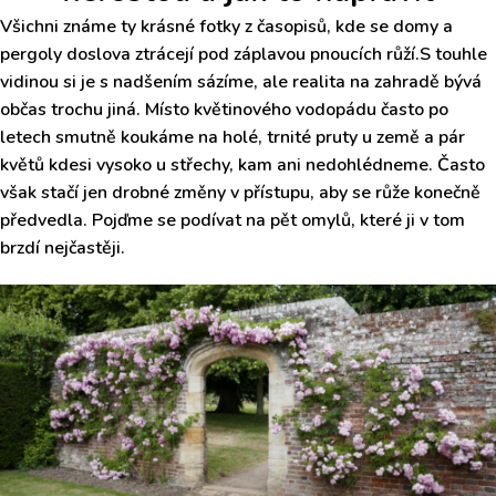
Všichni známe ty krásné fotky z časopisů, kde se domy a
pergoly doslova ztrácejí pod záplavou pnoucích růží.S touhle
vidinou si je s nadšením sázíme, ale realita na zahradě bývá
občas trochu jiná. Místo květinového vodopádu často po
letech smutně koukáme na holé, trnité pruty u země a pár
květů kdesi vysoko u střechy, kam ani nedohlédneme. Často
však stačí jen drobné změny v přístupu, aby se růže konečně
předvedla. Pojďme se podívat na pět omylů, které ji v tom
brzdí nejčastěji.