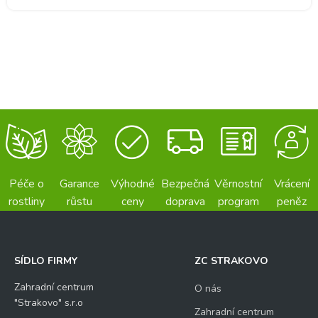
Péče o
Garance
Výhodné
Bezpečná
Věrnostní
Vrácení
rostliny
růstu
ceny
doprava
program
peněz
SÍDLO FIRMY
ZC STRAKOVO
Zahradní centrum
O nás
"Strakovo" s.r.o
Zahradní centrum