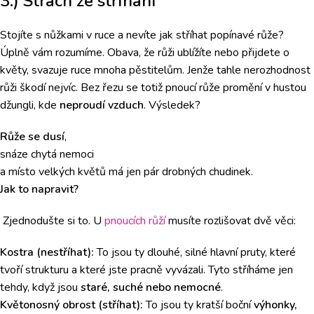
3.) Strach ze stříhání
Stojíte s nůžkami v ruce a nevíte jak stříhat popínavé růže?
Úplně vám rozumíme. Obava, že růži ublížíte nebo přijdete o
květy, svazuje ruce mnoha pěstitelům. Jenže tahle nerozhodnost
růži škodí nejvíc. Bez řezu se totiž pnoucí růže promění v hustou
džungli, kde
neproudí vzduch
. Výsledek?
Růže se dusí
,
snáze chytá nemoci
a místo velkých květů má jen pár drobných chudinek.
Jak to napravit?
Zjednodušte si to. U
pnoucích růží
musíte rozlišovat dvě věci:
Kostra (nestříhat):
To jsou ty dlouhé, silné hlavní pruty, které
tvoří strukturu a které jste pracně vyvázali. Tyto stříháme jen
tehdy, když jsou
staré, suché nebo nemocné
.
Květonosný obrost (stříhat):
To jsou ty kratší boční
výhonky,