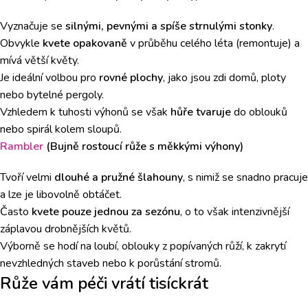
Vyznačuje se
silnými, pevnými a spíše strnulými stonky
.
Obvykle
kvete opakovaně
v průběhu celého léta (remontuje) a
mívá větší květy.
Je ideální volbou pro
rovné plochy
, jako jsou zdi domů, ploty
nebo bytelné pergoly.
Vzhledem k tuhosti výhonů se však
hůře tvaruje
do oblouků
nebo spirál kolem sloupů.
Rambler
(Bujně rostoucí růže s měkkými výhony)
Tvoří velmi
dlouhé a pružné šlahouny
, s nimiž se snadno pracuje
a lze je libovolně obtáčet.
Často
kvete pouze jednou za sezónu
, o to však intenzivnější
záplavou drobnějších květů.
Výborně se hodí na loubí, oblouky z popívaných růží, k zakrytí
nevzhledných staveb nebo k porůstání stromů.
Růže vám péči vrátí tisíckrát