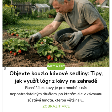
RADY A TIPY
Objevte kouzlo kávové sedliny: Tipy,
jak využít lógr z kávy na zahradě
Ranní šálek kávy je pro mnohé z nás
nepostradatelným rituálem, po kterém ale v kávovaru
zůstává hmota, kterou většina li...
ZOBRAZIT VÍCE