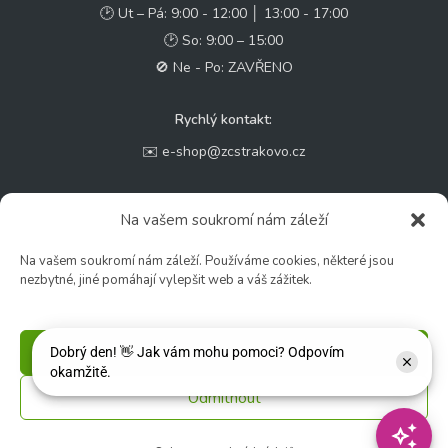
🕑 Ut – Pá: 9:00 - 12:00 │ 13:00 - 17:00
🕑 So: 9:00 – 15:00
🚫 Ne - Po: ZAVŘENO
Rychlý kontakt:
✉️ e-shop@zcstrakovo.cz
Sledujte nás:
Na vašem soukromí nám záleží
Na vašem soukromí nám záleží. Používáme cookies, některé jsou
nezbytné, jiné pomáhají vylepšit web a váš zážitek.
Příjmout
Odmítnout
© 2026 Zahradní centrum "Strakovo" s.r.o. – Všechna práva vyhrazena. |
Vytvořilo
inetio s. r. o.