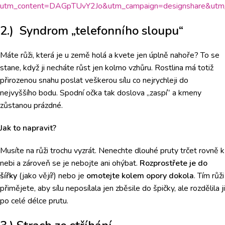
utm_content=DAGpTUvY2Jo&utm_campaign=designshare&utm_
2.) Syndrom „telefonního sloupu“
Máte růži, která je u země holá a kvete jen úplně nahoře? To se
stane, když ji necháte růst jen kolmo vzhůru. Rostlina má totiž
přirozenou snahu poslat veškerou sílu co nejrychleji do
nejvyššího bodu. Spodní očka tak doslova „zaspí“ a kmeny
zůstanou prázdné.
Jak to napravit?
Musíte na růži trochu vyzrát. Nenechte dlouhé pruty trčet rovně k
nebi a zároveň se je nebojte ani ohýbat.
Rozprostřete je do
šířky
(jako vějíř) nebo je
omotejte kolem opory dokola
. Tím růži
přimějete, aby sílu neposílala jen zběsile do špičky, ale rozdělila ji
po celé délce prutu.