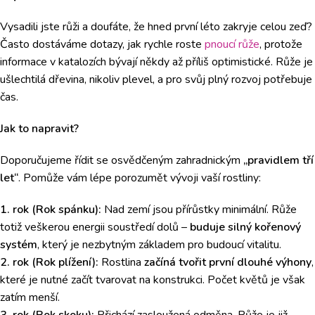
Vysadili jste růži a doufáte, že hned první léto zakryje celou zeď?
Často dostáváme dotazy, jak rychle roste
pnoucí růže
, protože
informace v katalozích bývají někdy až příliš optimistické. Růže je
ušlechtilá dřevina, nikoliv plevel, a pro svůj plný rozvoj potřebuje
čas.
Jak to napravit?
Doporučujeme řídit se osvědčeným zahradnickým
„pravidlem tří
let“
. Pomůže vám lépe porozumět vývoji vaší rostliny:
1. rok (Rok spánku):
Nad zemí jsou přírůstky minimální. Růže
totiž veškerou energii soustředí dolů –
buduje silný kořenový
systém
, který je nezbytným základem pro budoucí vitalitu.
2. rok (Rok plížení):
Rostlina
začíná tvořit první dlouhé výhony
,
které je nutné začít tvarovat na konstrukci. Počet květů je však
zatím menší.