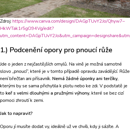
Zdroj:
https://www.canva.com/design/DAGpTUvY2Jo/Qhyw7–
HkWTak1r5gO94Vg/edit?
utm_content=DAGpTUvY2Jo&utm_campaign=designshare&utm_
1.) Podcenění opory pro pnoucí růže
Jde o jeden z nejčastějších omylů. Na vině je možná samotné
slovo „pnoucí“, které je v tomto případě opravdu zavádějící. Růže
není břečťan ani přísavník.
Nemá žádné úponky ani terčíky
,
kterými by se sama přichytila k plotu nebo ke zdi. V podstatě je
to
keř s velmi dlouhými a pružnými výhony
, které se bez cizí
pomoci zhroutí k zemi.
Jak to napravit?
Oporu jí musíte dodat vy, ideálně už ve chvíli, kdy ji sázíte. A