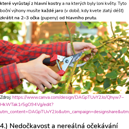
které vyrůstají z hlavní kostry
a na kterých byly loni květy. Tyto
boční výhony musíte
každé jaro
(v době, kdy kvete zlatý déšť)
zkrátit na 2–3 očka
(pupeny)
od hlavního prutu
.
Zdroj:
https://www.canva.com/design/DAGpTUvY2Jo/Qhyw7–
HkWTak1r5gO94Vg/edit?
utm_content=DAGpTUvY2Jo&utm_campaign=designshare&utm_
4.) Nedočkavost a nereálná očekávání