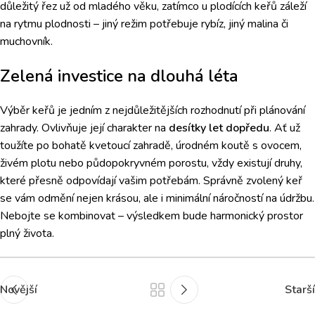
důležitý řez už od mladého věku, zatímco u plodících keřů záleží
na rytmu plodnosti – jiný režim potřebuje rybíz, jiný malina či
muchovník.
Zelená investice na dlouhá léta
Výběr keřů je jedním z nejdůležitějších rozhodnutí při plánování
zahrady. Ovlivňuje její charakter na
desítky let dopředu
. Ať už
toužíte po bohatě kvetoucí zahradě, úrodném koutě s ovocem,
živém plotu nebo půdopokryvném porostu, vždy existují druhy,
které přesně odpovídají vašim potřebám. Správně zvolený keř
se vám odmění nejen krásou, ale i minimální náročností na údržbu.
Nebojte se kombinovat – výsledkem bude harmonický prostor
plný života.
Novější
Starší