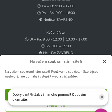
🕑 Po – Čt: 9:00 – 17:00
🕑 Pá – So: 9:00 – 18:00
🚫 Neděle: ZAVŘENO
Květinářství
🕑 Ut – Pá: 9:00 - 12:00 │ 13:00 - 17:00
🕑 So: 9:00 – 15:00
🚫 Ne - Po: ZAVŘENO
Na vašem soukromí nám záleží
Rychlý kontakt:
Na vašem soukromí nám záleží. Používáme cookies, některé jsou
✉️ e-shop@zcstrakovo.cz
nezbytné, jiné pomáhají vylepšit web a váš zážitek.
Sledujte nás:
Příjmout
Odmítnout