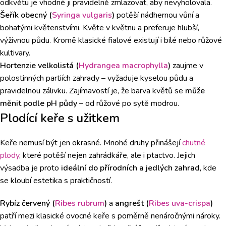
odkvětu je vhodné ji pravidelně zmlazovat, aby nevyholovala.
Šeřík obecný (
Syringa vulgaris
)
potěší nádhernou vůní a
bohatými květenstvími. Květe v květnu a preferuje hlubší,
výživnou půdu. Kromě klasické fialové existují i bílé nebo růžové
kultivary.
Hortenzie velkolistá (
Hydrangea macrophylla
)
zaujme v
polostinných partiích zahrady – vyžaduje kyselou půdu a
pravidelnou zálivku. Zajímavostí je, že barva květů se
může
měnit podle pH půdy
– od růžové po sytě modrou.
Plodící keře s užitkem
Keře nemusí být jen okrasné. Mnohé druhy přinášejí
chutné
plody
, které potěší nejen zahrádkáře, ale i ptactvo. Jejich
výsadba je proto
ideální do přírodních a jedlých zahrad
, kde
se kloubí estetika s praktičností.
Rybíz červený (
Ribes rubrum
)
a
angrešt (
Ribes uva-crispa
)
patří mezi klasické ovocné keře s poměrně nenáročnými nároky.