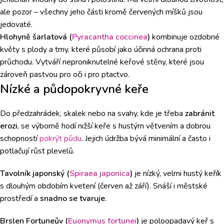
ale pozor – všechny jeho části kromě červených míšků jsou
jedovaté.
Hlohyně šarlatová (
Pyracantha coccinea
)
kombinuje ozdobné
květy s plody a trny, které působí jako účinná ochrana proti
průchodu. Vytváří neproniknutelné keřové stěny, které jsou
zároveň pastvou pro oči i pro ptactvo.
Nízké a půdopokryvné keře
Do předzahrádek, skalek nebo na svahy, kde je třeba
zabránit
erozi
, se výborně hodí nižší keře s hustým větvením a dobrou
schopností
pokrýt půdu
. Jejich údržba bývá minimální a často i
potlačují růst plevelů.
Tavolník japonský (
Spiraea japonica
)
je nízký, velmi hustý keřík
s dlouhým obdobím kvetení (červen až září). Snáší i městské
prostředí a
snadno se tvaruje
.
Brslen Fortuneův (
Euonymus fortunei
)
je poloopadavý keř s