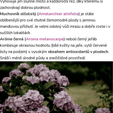
Vyhovuje jim slunné místo a každoroční řez, díky kterému si
zachovávají dobrou plodnost.
Muchovník olšolistý (
Amelanchier alnifolia
)
je stále
oblíbenější pro své chutné černomodré plody s jemnou
mandlovou příchutí. Je velmi odolný vůči mrazu a dobře roste i v
sušších lokalitách.
Arónie černá (
Aronia melanocarpa
)
neboli černý jeřáb
kombinuje okrasnou hodnotu (bílé květy na jaře, sytě červené
listy na podzim) s vysokým
obsahem antioxidantů v plodech
.
Snáší i méně úrodné půdy a znečištěné prostředí.