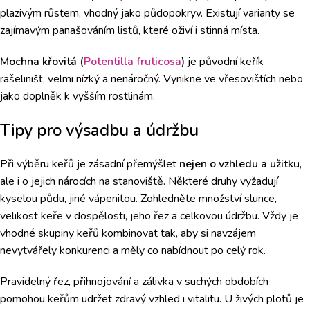
plazivým růstem, vhodný jako půdopokryv. Existují varianty se
zajímavým panašováním listů, které oživí i stinná místa.
Mochna křovitá (
Potentilla fruticosa
)
je původní keřík
rašelinišť, velmi nízký a nenáročný. Vynikne ve vřesovištích nebo
jako doplněk k vyšším rostlinám.
Tipy pro výsadbu a údržbu
Při výběru keřů je zásadní přemýšlet
nejen o vzhledu a užitku
,
ale i o jejich nárocích na stanoviště. Některé druhy vyžadují
kyselou půdu, jiné vápenitou. Zohledněte množství slunce,
velikost keře v dospělosti, jeho řez a celkovou údržbu. Vždy je
vhodné skupiny keřů kombinovat tak, aby si navzájem
nevytvářely konkurenci a měly co nabídnout po celý rok.
Pravidelný řez, přihnojování a zálivka v suchých obdobích
pomohou keřům udržet zdravý vzhled i vitalitu. U živých plotů je