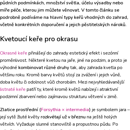
půdních podmínkách, množství světla, účelu výsadby nebo
míře péče, kterou jim můžete věnovat. V tomto článku se
podrobně podíváme na hlavní typy keřů vhodných do zahrad,
včetně konkrétních doporučení a jejich pěstitelských nároků.
Kvetoucí keře pro okrasu
Okrasné keře
přinášejí do zahrady estetický efekt i sezónní
proměnlivost. Některé kvetou na jaře, jiné na podzim, a proto je
výhodné
kombinovat různé druhy
tak, aby zahrada kvetla po
většinu roku. Kromě barvy květů stojí za zvážení i jejich vůně,
doba květu či odolnost vůči chorobám. Mezi nejvyhledávanější
listnaté keře
patří ty, které kromě květů nabízejí i atraktivní
podzimní zbarvení nebo zajímavou strukturu větvení v zimě.
Zlatice prostřední (
Forsythia × intermedia
)
je symbolem jara –
její sytě žluté květy
rozkvétají už v březnu
na ještě holých
větvích. Vyžaduje slunné stanoviště a propustnou půdu. Po