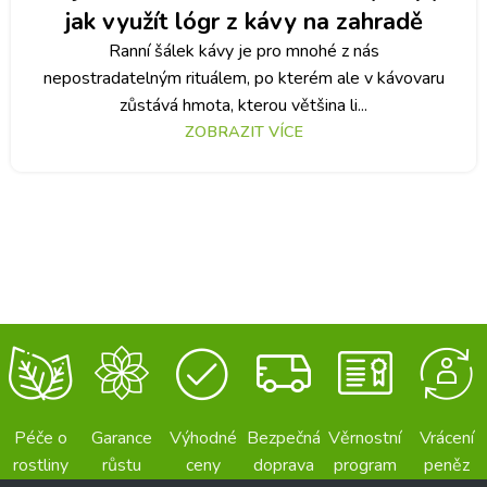
jak využít lógr z kávy na zahradě
Ranní šálek kávy je pro mnohé z nás
nepostradatelným rituálem, po kterém ale v kávovaru
zůstává hmota, kterou většina li...
ZOBRAZIT VÍCE
Péče o
Garance
Výhodné
Bezpečná
Věrnostní
Vrácení
rostliny
růstu
ceny
doprava
program
peněz