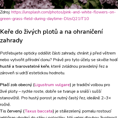
Zdroj:
https://unsplash.com/photos/pink-and-white-flowers-on-
green-grass-field-during-daytime-DIzsQ21IT10
Keře do živých plotů a na ohraničení
zahrady
Potřebujete opticky oddělit části zahrady, chránit ji před větrem
nebo vytvořit přírodní clonu? Právě pro tyto účely se skvěle hodí
husté a tvarovatelné keře
, které zvládnou pravidelný řez a
zároveň si udrží estetickou hodnotu.
Ptačí zob obecný (
Ligustrum vulgare
)
je tradiční volbou pro
živé ploty – rychle roste, dobře se tvaruje a snáší i sušší
stanoviště. Pro hustý porost je nutný častý řez, ideálně 2–3×
ročně.
Tis červený (
Taxus baccata
)
je stálezelený, pomalu rostoucí
jehličnan vhodný do stínu i polostínu. Má velmi dlouhou životnost,