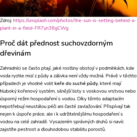
Zdroj:
https://unsplash.com/photos/the-sun-is-setting-behind-a-
plant-in-a-field-FR7yn38gCWg
Proč dát přednost suchovzdorným
dřevinám
Zahradníci se často ptají, jaké rostliny obstojí v podmínkách, kde
voda rychle mizí z půdy a zálivka není vždy možná. Právě v těchto
případech je vhodné volit
keře do suché půdy
, které mají
hluboký kořenový systém, silnější listy s voskovou vrstvou nebo
úsporný režim hospodaření s vodou. Díky těmto adaptacím
nepotřebují neustálou péči ani časté zavlažování. Přispívají tak
nejen k úspoře práce, ale i k udržitelnějšímu hospodaření s
vodou na celé zahradě. Vysazením správných druhů si navíc
zajistíte pestrost a dlouhodobou stabilitu porostů.