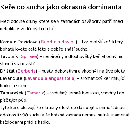
Keře do sucha jako okrasná dominanta
Mezi odolné druhy, které se v zahradách osvědčily, patří hned
několik osvědčených druhů:
Komule Davidova (
Buddleja davidii
)
– tzv. motýlí keř, který
bohatě kvete celé léto a dobře snáší sucho.
Tavolník (
Spiraea
)
– nenáročný a dlouhověký keř, vhodný na
slunná stanoviště.
Dřišťál (
Berberis
)
– hustý, dekorativní a vhodný i na živé ploty.
Levandule (
Lavandula angustifolia
)
– aromatický keř milující
horko a sucho.
Tamaryšek (
Tamarix
)
– vzdušný, jemně kvetoucí, vhodný i do
písčitých půd.
Tyto keře ukazují, že okrasný efekt se dá spojit s mimořádnou
odolností vůči suchu a že krásná zahrada nemusí nutně znamenat
každodenní práci s hadicí.