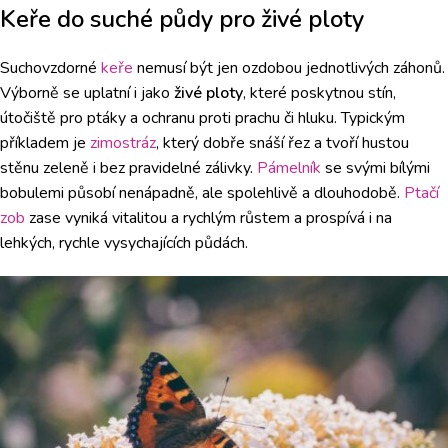
Keře do suché půdy pro živé ploty
Suchovzdorné
keře
nemusí být jen ozdobou jednotlivých záhonů.
Výborně se uplatní i jako
živé ploty
, které poskytnou stín,
útočiště pro ptáky a ochranu proti prachu či hluku. Typickým
příkladem je
zimostráz
, který dobře snáší řez a tvoří hustou
stěnu zeleně i bez pravidelné zálivky.
Pámelník
se svými bílými
bobulemi působí nenápadně, ale spolehlivě a dlouhodobě.
Ptačí
zob
zase vyniká vitalitou a rychlým růstem a prospívá i na
lehkých, rychle vysychajících půdách.