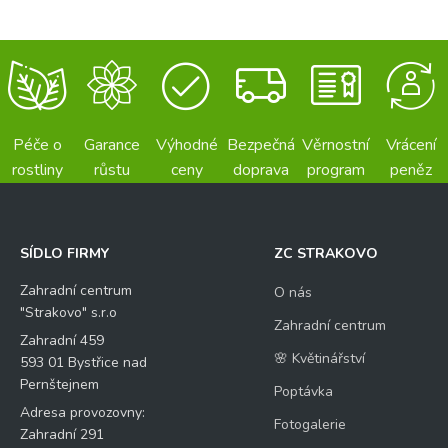
Péče o
Garance
Výhodné
Bezpečná
Věrnostní
Vrácení
rostliny
růstu
ceny
doprava
program
peněz
SÍDLO FIRMY
ZC STRAKOVO
Zahradní centrum
O nás
"Strakovo" s.r.o
Zahradní centrum
Zahradní 459
🌸 Květinářství
593 01 Bystřice nad
Pernštejnem
Poptávka
Adresa provozovny:
Fotogalerie
Zahradní 291