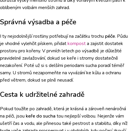
dorůstá výšky menšího stromu a díky voňavým květům patří k
oblíbeným volbám menších zahrad.
Správná výsadba a péče
I ty nejodolnější rostliny potřebují na začátku trochu
péče
. Půdu
je vhodné vylehčit pískem, přidat
kompost
a zajistit dostatek
prostoru pro kořeny. V prvních letech po výsadbě je důležité
pravidelné zavlažování, dokud se keře i stromy dostatečně
nezakoření. Poté už si s delšími periodami sucha poradí téměř
samy. U stromů nezapomeňte na vyvázání ke kůlu a ochranu
před větrem, dokud se plně neusadí.
Cesta k udržitelné zahradě
Pokud toužíte po zahradě, která je krásná a zároveň nenáročná
na péči, jsou
keře do sucha
tou nejlepší volbou. Nejenže vám
ušetří čas a vodu, ale přinesou také pestrost a stabilitu, díky níž
bude vaše zahrada prosperovat i v obdobích, kdy počasí zkouší