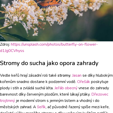
Zdroj:
https://unsplash.com/photos/butterfly-on-flower-
d1Jg0CVhyss
Stromy do sucha jako opora zahrady
Vedle keřů hrají zásadní roli také
stromy
.
Jasan
se díky hlubokým
kořenům snadno dostane k podzemní vodě.
Ořešák
poskytuje
plody i stín a zvládá suchá léta.
Jeřáb obecný
vnese do zahrady
barevnost díky červeným plodům, které lákají ptáky.
Dřezovec
trojtrnný
je moderní strom s jemným listem a vhodný i do
městských zahrad. A
šeřík
, ač původně řazený spíše mezi keře,