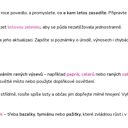
m roce povedlo, a promyslete,
co a kam letos zasadíte
. Připravte
ázet
listovou zeleninu
, aby se půda nezatěžovala jednostranně.
 jeho aktualizaci. Zapište si poznámky o úrodě, výnosech i chybác
váním raných výsevů
– například
paprik
,
celerů
nebo
raných
sa
 světlé místo nebo použijte doplňkové osvětlení.
e střídmě, rosíte spíše listy a občas jim dopřejte mírné hnojení. V
ek
– třeba
bazalky
,
tymiánu
nebo
pažitky
, které zvládnou růst i v