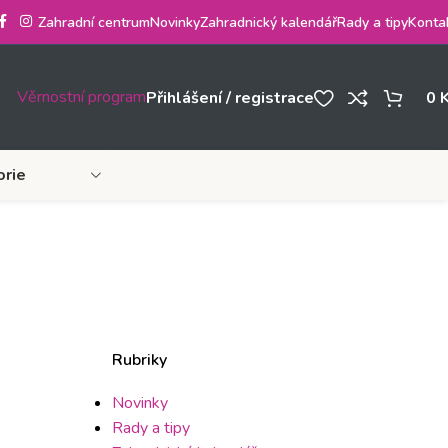
Zahradní centrum
Novinky
Zahradnický kalendář
Rady a tipy
Konta
Věrnostní program
Přihlášení / registrace
0
orie
Rubriky
Novinky
Rady a tipy