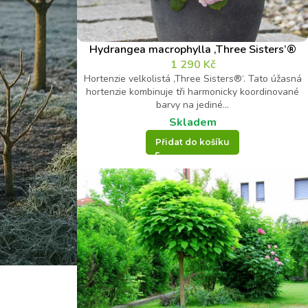
Hydrangea macrophylla ‚Three Sisters’®
1 290
Kč
Hortenzie velkolistá ‚Three Sisters®‘. Tato úžasná
hortenzie kombinuje tři harmonicky koordinované
barvy na jediné...
Skladem
Přidat do košíku