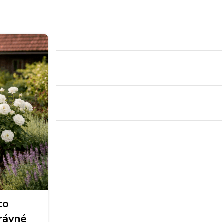
RADY A TIPY
co
Jak kombinovat letničky a
právné
jako profík?