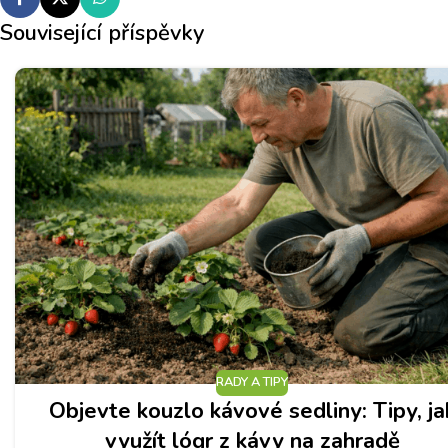
Související příspěvky
RADY A TIPY
Objevte kouzlo kávové sedliny: Tipy, ja
využít lógr z kávy na zahradě