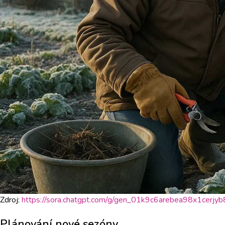
Zdroj:
https://sora.chatgpt.com/g/gen_01k9c6arebea98x1cerjy
Plánování nové sezóny