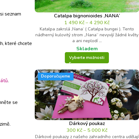
 si seznam
Catalpa bignonioides ‚NANA‘
1 490
Kč
–
4 290
Kč
Katalpa zakrslá ‚Nana‘ ( Catalpa bungei ). Tento
nádherný kulovitý strom „Nana“ nevyvíjí žádné květy
a ani neplodí ...
h, které chcete
Skladem
Vyberte možnosti
Doporučujeme
látů
.
yhněte se
Dárkový poukaz
 zimě.
300
Kč
–
5 000
Kč
Dárkové poukazy z našeho zahradního centra udělají