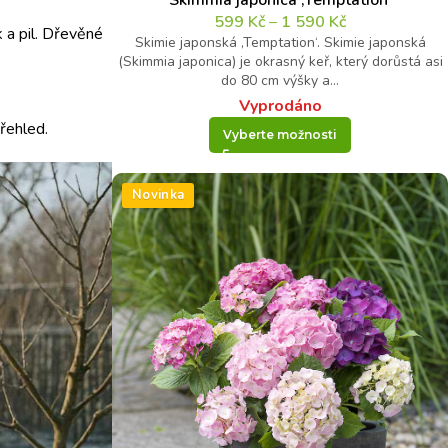
Skimmia japonica ‚Temptation‘
599
Kč
–
1 590
Kč
 a pil. Dřevěné
Skimie japonská ‚Temptation‘. Skimie japonská
(Skimmia japonica) je okrasný keř, který dorůstá asi
do 80 cm výšky a...
Vyprodáno
řehled.
Vyberte možnosti
Novinka