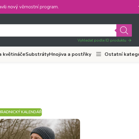
vili nový
věrnostní program
.
Vyhledat podle ID produktu
a květináče
Substráty
Hnojiva a postřiky
Ostatní kateg
HRADNICKÝ KALENDÁŘ