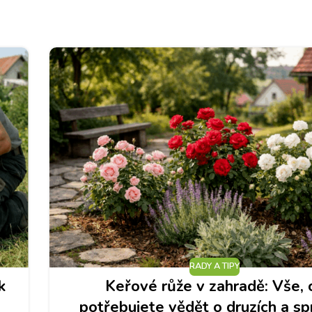
RADY A TIPY
k
Keřové růže v zahradě: Vše, 
potřebujete vědět o druzích a s