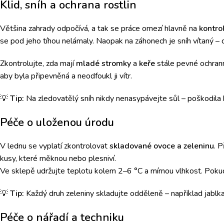
Klid, sníh a ochrana rostlin
Většina zahrady odpočívá, a tak se práce omezí hlavně na
kontro
se pod jeho tíhou nelámaly. Naopak na záhonech je sníh vítaný – 
Zkontrolujte, zda mají
mladé stromky
a
keře
stále pevné ochrann
aby byla připevněná a neodfoukl ji vítr.
💡
Tip:
Na zledovatělý sníh nikdy nenasypávejte sůl – poškodila by
Péče o uloženou úrodu
V lednu se vyplatí zkontrolovat
skladované ovoce a zeleninu
. 
kusy, které měknou nebo plesniví.
Ve sklepě udržujte teplotu kolem 2–6 °C a mírnou vlhkost. Pokud
💡
Tip:
Každý druh zeleniny skladujte odděleně – například jablka uv
Péče o nářadí a techniku