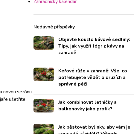
Zahradnický kalendář
Nedávné příspěvky
Objevte kouzlo kávové sedliny:
Tipy, jak využít lógr z kávy na
zahradě
Keřové růže v zahradě: Vše, co
potřebujete vědět o druzích a
správné péči
 na novou sezónu.
jaře ušetříte
Jak kombinovat letničky a
balkonovky jako profík?
Jak pěstovat bylinky, aby vám je
sousedé záviděli? Výhody