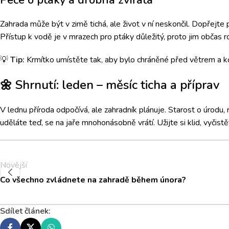
Péče o ptáky a drobná zvířata
Zahrada může být v zimě tichá, ale život v ní neskončil. Dopřejt
Přístup k vodě je v mrazech pro ptáky důležitý, proto jim občas 
💡
Tip:
Krmítko umístěte tak, aby bylo chráněné před větrem a k
🌼 Shrnutí: leden – měsíc ticha a příprav
V lednu příroda odpočívá, ale zahradník plánuje. Starost o úrodu, 
uděláte teď, se na jaře mnohonásobně vrátí. Užijte si klid, vyčist
Novější
Co všechno zvládnete na zahradě během února?
Sdílet článek: