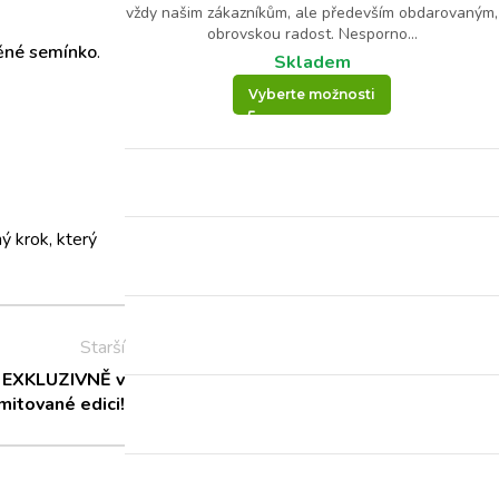
vždy našim zákazníkům, ale především obdarovaným,
obrovskou radost. Nesporno...
ěné semínko
.
Skladem
Vyberte možnosti
ý krok, který
Starší
! EXKLUZIVNĚ v
imitované edici!