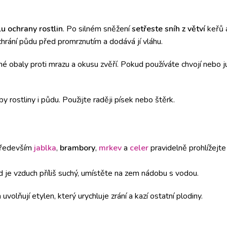
lu ochrany rostlin
. Po silném sněžení
setřeste sníh z větví
keřů a
chrání půdu před promrznutím a dodává jí vláhu.
é obaly proti mrazu a okusu zvěří. Pokud používáte chvojí nebo ju
 rostliny i půdu. Použijte raději písek nebo štěrk.
Především
jablka
,
brambory
,
mrkev
a
celer
pravidelně prohlížejte
 je vzduch příliš suchý, umístěte na zem nádobu s vodou.
olňují etylen, který urychluje zrání a kazí ostatní plodiny.