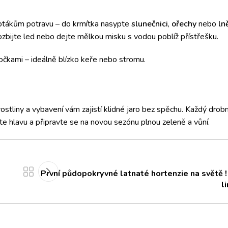
e ptákům potravu – do krmítka nasypte
slunečnici
,
ořechy
nebo
ln
rozbijte led nebo dejte mělkou misku s vodou poblíž přístřešku.
očkami – ideálně blízko keře nebo stromu.
rostliny a vybavení vám zajistí klidné jaro bez spěchu. Každý drobn
ěte hlavu a připravte se na novou sezónu plnou zeleně a vůní.
První půdopokryvné latnaté hortenzie na světě 
l