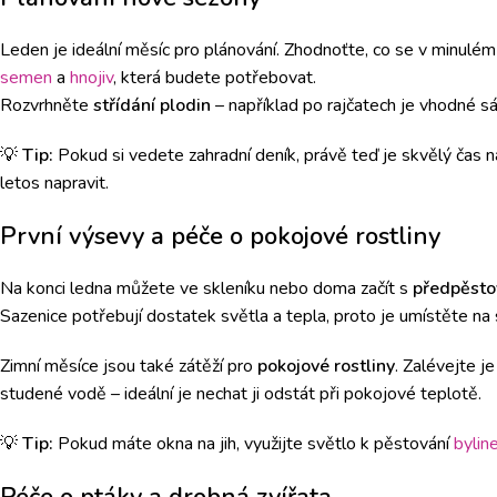
Leden je ideální měsíc pro plánování. Zhodnoťte, co se v minulé
semen
a
hnojiv
, která budete potřebovat.
Rozvrhněte
střídání plodin
– například po rajčatech je vhodné s
💡
Tip:
Pokud si vedete zahradní deník, právě teď je skvělý čas na
letos napravit.
První výsevy a péče o pokojové rostliny
Na konci ledna můžete ve skleníku nebo doma začít s
předpěsto
Sazenice potřebují dostatek světla a tepla, proto je umístěte na
Zimní měsíce jsou také zátěží pro
pokojové rostliny
. Zalévejte j
studené vodě – ideální je nechat ji odstát při pokojové teplotě.
💡
Tip:
Pokud máte okna na jih, využijte světlo k pěstování
bylin