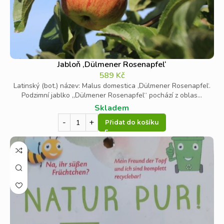
Jabloň ‚Dülmener Rosenapfel‘
589
Kč
Latinský (bot.) název: Malus domestica ‚Dülmener Rosenapfel‘.
Podzimní jablko „Dülmener Rosenapfel“ pochází z oblas...
Skladem
Přidat do košíku