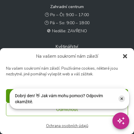
Zahradní centrum
🕑 Po – Čt: 9:00 – 17:00
🕑 Pá – So: 9:00 – 18:00
🚫 Neděle: ZAVŘENO
Květinářství
🕑 Ut – Pá: 9:00 - 12:00 │ 13:00 - 17:00
Na vašem soukromí nám záleží
🕑 So: 9:00 – 15:00
Na vašem soukromí nám záleží. Používáme cookies, některé jsou
🚫 Ne - Po: ZAVŘENO
nezbytné, jiné pomáhají vylepšit web a váš zážitek.
Rychlý kontakt:
Příjmout
✉️ e-shop@zcstrakovo.cz
Odmítnout
Sledujte nás:
Ochrana osobních údajů