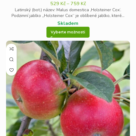
529
Kč
–
759
Kč
Latinský (bot.) název: Malus domestica ‚Holsteiner Cox‘.
Podzimní jablko „Holsteiner Cox“ je oblíbené jablko, které...
Skladem
Vyberte možnosti