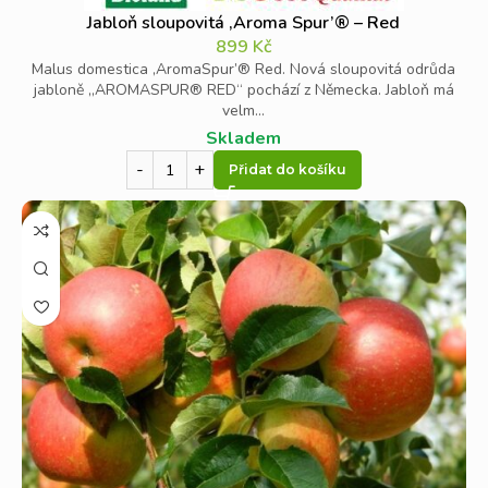
Jabloň sloupovitá ‚Aroma Spur’® – Red
899
Kč
Malus domestica ‚AromaSpur’® Red. Nová sloupovitá odrůda
jabloně „AROMASPUR® RED“ pochází z Německa. Jabloň má
velm...
Skladem
Přidat do košíku