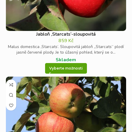
Jabloň ‚Starcats‘-sloupovitá
859
Kč
Malus domestica ‚Starcats‘. Sloupovitá jabloň „Starcats“ plodí
jasně červené plody. Je to úžasný pohled, který se o...
Skladem
Vyberte možnosti