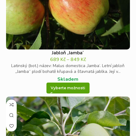
Jabloň ‚Jamba‘
689
Kč
–
849
Kč
Latinský (bot.) název: Malus domestica ‚Jamba‘. Letní jabloň
„Jamba“ plodí bohatě křupavá a šťavnatá jablka. Její v...
Skladem
Vyberte možnosti