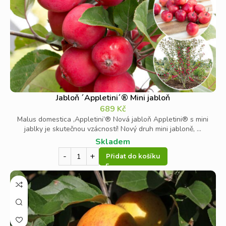
Jabloň ´Appletini´® Mini jabloň
689
Kč
Malus domestica ‚Appletini’® Nová jabloň Appletini® s mini
jablky je skutečnou vzácností! Nový druh mini jabloně, ...
Skladem
Přidat do košíku