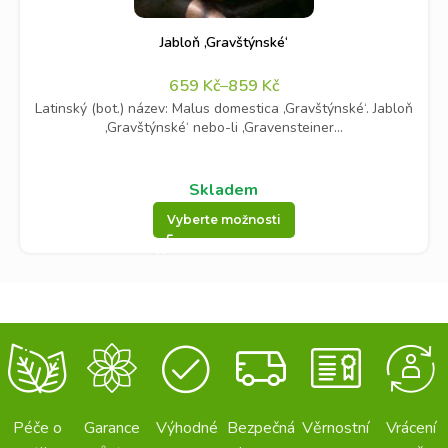
Jabloň ‚Gravštýnské‘
659
Kč
–
859
Kč
Latinský (bot.) název: Malus domestica ‚Gravštýnské‘. Jabloň
‚Gravštýnské‘ nebo-li ‚Gravensteiner...
Skladem
Vyberte možnosti
Péče o
Garance
Výhodné
Bezpečná
Věrnostní
Vrácení