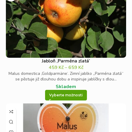
Jabloň ‚Parména zlatá‘
459
Kč
–
659
Kč
Malus domestica ‚Goldparmäne‘. Zimní jablko „Parména zlatá“
se pěstuje již dlouhou dobu a inspiruje jablíčky s dlou...
Skladem
Vyberte možnosti