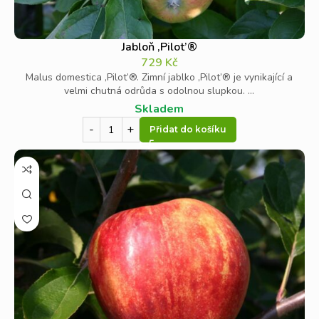
Jabloň ‚Pilot’®
729
Kč
Malus domestica ‚Pilot’®. Zimní jablko ‚Pilot’® je vynikající a
velmi chutná odrůda s odolnou slupkou. ...
Skladem
Přidat do košíku