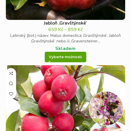
Jabloň ‚Gravštýnské‘
659
Kč
–
859
Kč
Latinský (bot.) název: Malus domestica ‚Gravštýnské‘. Jabloň
‚Gravštýnské‘ nebo-li ‚Gravensteiner...
Skladem
Vyberte možnosti