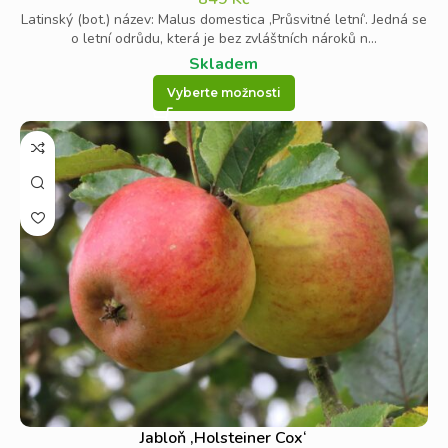
Latinský (bot.) název: Malus domestica ‚Průsvitné letní‘. Jedná se
o letní odrůdu, která je bez zvláštních nároků n...
Skladem
Vyberte možnosti
Jabloň ‚Holsteiner Cox‘