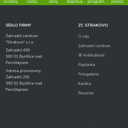
rostliny
růstu
ceny
doprava
program
peněz
SÍDLO FIRMY
ZC STRAKOVO
Zahradní centrum
O nás
"Strakovo" s.r.o
Zahradní centrum
Zahradní 459
🌸 Květinářství
593 01 Bystřice nad
Pernštejnem
Poptávka
Adresa provozovny:
Fotogalerie
Zahradní 291
593 01 Bystřice nad
Kariéra
Pernštejnem
Recenze