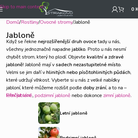
Skip to main content
0
Domů
Rostliny
Ovocné stromy
Jabloně
Jabloně
Když se řekne
nejrozšířenější druh ovoce
tady u nás,
všechny jednoznačně napadne
jablko
. Proto u nás nesmí
chybět strom, který ho plodí. Objevte
kvalitní a zdravé
jabloně
! Jabloně mají v
sadech nezastupitelné místo
.
Velmi se jim daří v
hlinitých nebo písčitohlinitých půdách
,
které udržují vlhkost. Vyberte si u nás z velké nabídky
jabloní, které můžeme rozlišit podle
doby zrání
, a to na –
Přečíst více
letní jabloně
,
podzimní jabloně
nebo dokonce
zimní jabloně
.
Není velkopěstování jabloní pro vás? Zvolte raději
sloupovité jabloně
, vhodné například na
terasu nebo do
Letní jabloně
malých zahrad
. Dopřejte si
šťavnatá a chutná jablka
plná
zdraví prospěšných látek
.
Podzimní jabloně