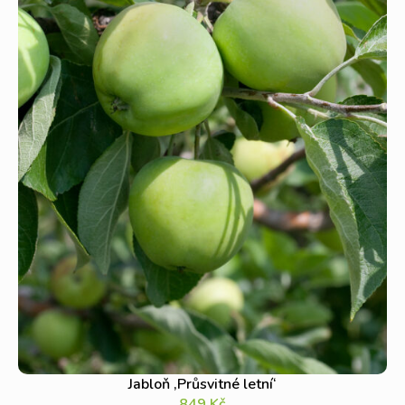
Jabloň ‚Průsvitné letní‘
849
Kč