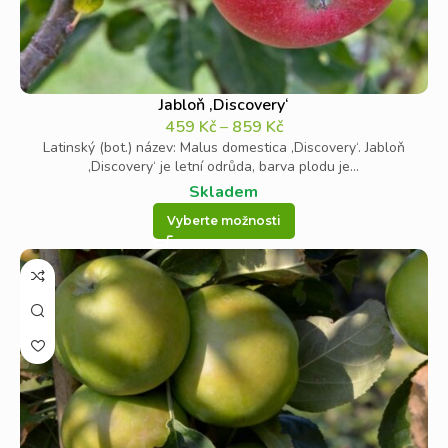
Jabloň ‚Discovery‘
459
Kč
–
859
Kč
Latinský (bot.) název: Malus domestica ‚Discovery‘. Jabloň
‚Discovery‘ je letní odrůda, barva plodu je...
Skladem
Vyberte možnosti