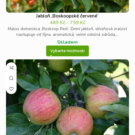
Jabloň ‚Boskoopské červené‘
489
Kč
–
759
Kč
Malus domestica ‚Boskoop Red‘. Zimní jabloň, sklizňová zralost
nastupuje od října, aromatická, velmi odolná odrůda,...
Skladem
Vyberte možnosti